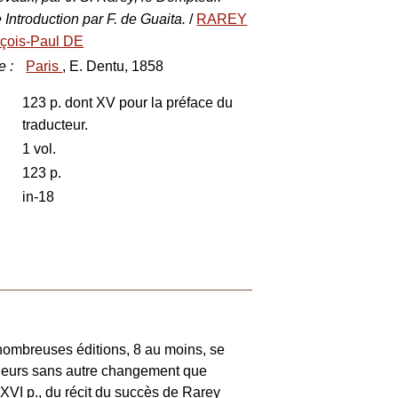
 Introduction par F. de Guaita.
/
RAREY
çois-Paul DE
e
:
Paris
, E. Dentu, 1858
123 p. dont XV pour la préface du
traducteur.
1 vol.
123 p.
in-18
 nombreuses éditions, 8 au moins, se
lleurs sans autre changement que
à XVI p., du récit du succès de Rarey