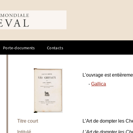
ale du cheval
Porte-documents
Contacts
L’ouvrage est entièremen
-
Gallica
Titre court
L’Art de dompter les C
Intitulé
L’Art de dompter les Ch