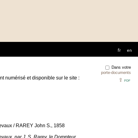
fr
en
Dans votre
porte-documents
t numérisé et disponible sur le site :
⇪
PDF
hevaux / RAREY John S., 1858
evaux, par J. S. Rarey, le Dompteur.