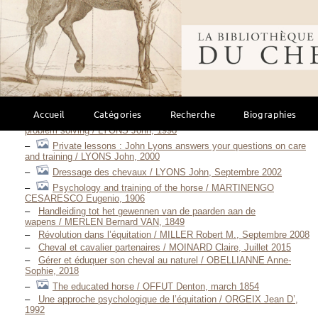
Les chevaux ne mentent jamais — 2011 / IRWIN Chris, Avril 2011
Danse avec ton cheval d’ombre / IRWIN Chris, 2015
Bibliothèque mondi
Horse Brain, Human Brain / JONES Janet L., 2020
Cerveau équin, cerveau humain / JONES Janet L., 2024
Travailler son cheval selon les principes de
l’apprentissage / LANSADE Léa, Juillet 2015
Lyons on horses — 1991 / LYONS John, 1991
Communication through the reins for english riding / LYONS John,
1993
Accueil
Catégories
Recherche
Biographies
Communicating with cues : the rider’s guide to training and
problem solving / LYONS John, 1998
Private lessons : John Lyons answers your questions on care
and training / LYONS John, 2000
Dressage des chevaux / LYONS John, Septembre 2002
Psychology and training of the horse / MARTINENGO
CESARESCO Eugenio, 1906
Handleiding tot het gewennen van de paarden aan de
wapens / MERLEN Bernard VAN, 1849
Révolution dans l’équitation / MILLER Robert M., Septembre 2008
Cheval et cavalier partenaires / MOINARD Claire, Juillet 2015
Gérer et éduquer son cheval au naturel / OBELLIANNE Anne-
Sophie, 2018
The educated horse / OFFUT Denton, march 1854
Une approche psychologique de l’équitation / ORGEIX Jean D’,
1992