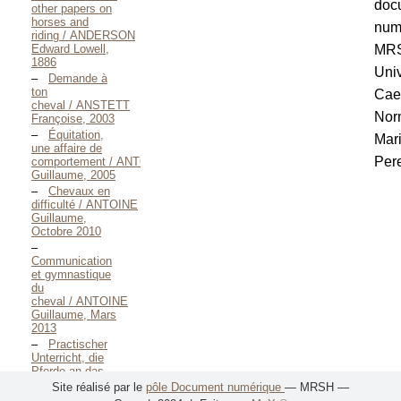
doc
other papers on
horses and
num
riding / ANDERSON
Edward Lowell,
MR
1886
Univ
Demande à
ton
Cae
cheval / ANSTETT
Nor
Françoise, 2003
Équitation,
Mar
une affaire de
Pere
comportement / ANTOINE
Guillaume, 2005
Chevaux en
difficulté / ANTOINE
Guillaume,
Octobre 2010
Communication
et gymnastique
du
cheval / ANTOINE
Guillaume, Mars
2013
Practischer
Unterricht, die
Pferde an das
Gewehr / BACH
Site réalisé par le
pôle Document numérique
— MRSH —
Christoph DE,