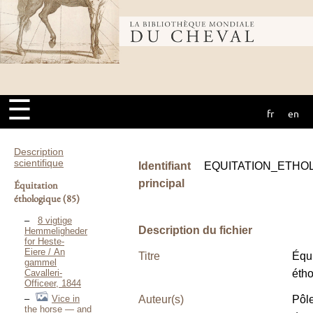
Bibliothèque
mondiale du
☰
fr
en
cheval
Description
scientifique
Identifiant
EQUITATION_ETHO
principal
Équitation
éthologique
(85)
8 vigtige
Description du fichier
Hemmeligheder
for Heste-
Eiere / An
Titre
Équi
gammel
Cavalleri-
éth
Officeer, 1844
Vice in
Auteur(s)
Pôl
the horse — and