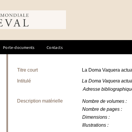
ale du cheval
Porte-documents
Contacts
Titre court
La Doma Vaquera actua
Intitulé
La Doma Vaquera actu
Adresse bibliographiqu
Description matérielle
Nombre de volumes
:
Nombre de pages
:
Dimensions
:
Illustrations
: