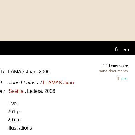
fr
en
Dans votre
porte-documents
l / LLAMAS Juan, 2006
⇪
PDF
al — Juan LLamas.
/
LLAMAS Juan
e
:
Sevilla
, Lettera, 2006
1 vol.
261 p.
29 cm
illustrations