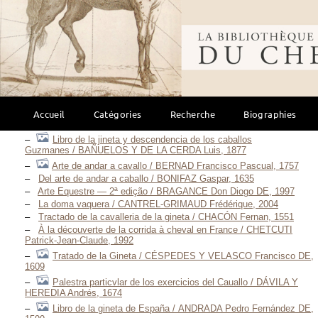
Équitation ibérique
(34)
Bibliothèque mondi
Tractado de la Cavalleria de la Gineta / AGUILAR Pedro DE,
1572, veynte y ocho de Febrero.
Arte de Cavalleria de Gineta, e Estardiota / GALVÃO DE
ANDRADE Antonio, 1678
Luz da liberal, e nombre arte de Cavallaria / ANDRADE Manoel
Carlos DE, anno MDCCXC [1790]
Accueil
Catégories
Recherche
Biographies
Discurso para estar a la gineta, con gracia y hermosura / ARIAS
DE AVILA Juan, 1590
Libro de la jineta y descendencia de los caballos
Guzmanes / BAÑUELOS Y DE LA CERDA Luis, 1877
Arte de andar a cavallo / BERNAD Francisco Pascual, 1757
Del arte de andar a caballo / BONIFAZ Gaspar, 1635
Arte Equestre — 2ª edição / BRAGANCE Don Diogo DE, 1997
La doma vaquera / CANTREL-GRIMAUD Frédérique, 2004
Tractado de la cavalleria de la gineta / CHACÓN Fernan, 1551
À la découverte de la corrida à cheval en France / CHETCUTI
Patrick-Jean-Claude, 1992
Tratado de la Gineta / CÉSPEDES Y VELASCO Francisco DE,
1609
Palestra particvlar de los exercicios del Cauallo / DÁVILA Y
HEREDIA Andrés, 1674
Libro de la gineta de España / ANDRADA Pedro Fernández DE,