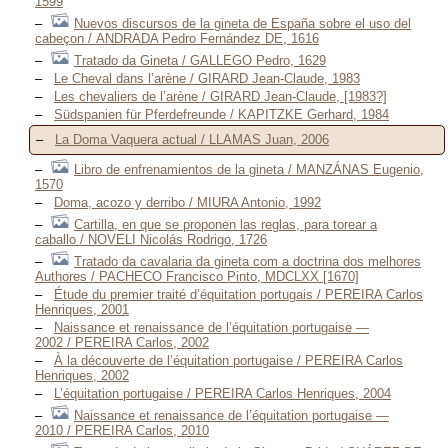
1599
Nuevos discursos de la gineta de España sobre el uso del
cabeçon / ANDRADA Pedro Fernández DE, 1616
Tratado da Gineta / GALLEGO Pedro, 1629
Le Cheval dans l’arène / GIRARD Jean-Claude, 1983
Les chevaliers de l’arène / GIRARD Jean-Claude, [1983?]
Südspanien für Pferdefreunde / KAPITZKE Gerhard, 1984
La Doma Vaquera actual / LLAMAS Juan, 2006
Libro de enfrenamientos de la gineta / MANZÁNAS Eugenio,
1570
Doma, acozo y derribo / MIURA Antonio, 1992
Cartilla, en que se proponen las reglas, para torear a
caballo / NOVELI Nicolás Rodrigo, 1726
Tratado da cavalaria da gineta com a doctrina dos melhores
Authores / PACHECO Francisco Pinto, MDCLXX [1670]
Étude du premier traité d’équitation portugais / PEREIRA Carlos
Henriques, 2001
Naissance et renaissance de l’équitation portugaise —
2002 / PEREIRA Carlos, 2002
À la découverte de l’équitation portugaise / PEREIRA Carlos
Henriques, 2002
L’équitation portugaise / PEREIRA Carlos Henriques, 2004
Naissance et renaissance de l’équitation portugaise —
2010 / PEREIRA Carlos, 2010