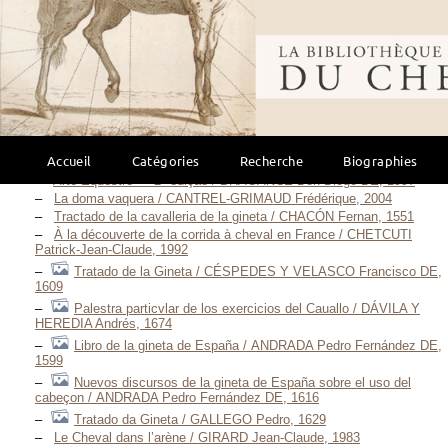
Arte de Cavalleria de Gineta, e Estardiota / GALVÃO DE
ANDRADE Antonio, 1678
Luz da liberal, e nombre arte de Cavallaria / ANDRADE Manoel
Bibliothèque mondi
Carlos DE, anno MDCCXC [1790]
Discurso para estar a la gineta, con gracia y hermosura / ARIAS
DE AVILA Juan, 1590
Libro de la jineta y descendencia de los caballos
Guzmanes / BAÑUELOS Y DE LA CERDA Luis, 1877
Arte de andar a cavallo / BERNAD Francisco Pascual, 1757
Accueil
Catégories
Recherche
Biographies
Del arte de andar a caballo / BONIFAZ Gaspar, 1635
Arte Equestre — 2ª edição / BRAGANCE Don Diogo DE, 1997
La doma vaquera / CANTREL-GRIMAUD Frédérique, 2004
Tractado de la cavalleria de la gineta / CHACÓN Fernan, 1551
À la découverte de la corrida à cheval en France / CHETCUTI
Patrick-Jean-Claude, 1992
Tratado de la Gineta / CÉSPEDES Y VELASCO Francisco DE,
1609
Palestra particvlar de los exercicios del Cauallo / DÁVILA Y
HEREDIA Andrés, 1674
Libro de la gineta de España / ANDRADA Pedro Fernández DE,
1599
Nuevos discursos de la gineta de España sobre el uso del
cabeçon / ANDRADA Pedro Fernández DE, 1616
Tratado da Gineta / GALLEGO Pedro, 1629
Le Cheval dans l’arène / GIRARD Jean-Claude, 1983