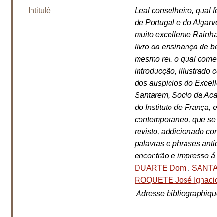
Intitulé
Leal conselheiro, qual
de Portugal e do Algarv
muito excellente Rainh
livro da ensinança de b
mesmo rei, o qual come
introducção, illustrado
dos auspicios do Excel
Santarem, Socio da Aca
do Instituto de França, 
contemporaneo, que se c
revisto, addicionado co
palavras e phrases anti
encontrão e impresso á 
DUARTE Dom
,
SANTA
ROQUETE José Ignaci
Adresse bibliographiqu