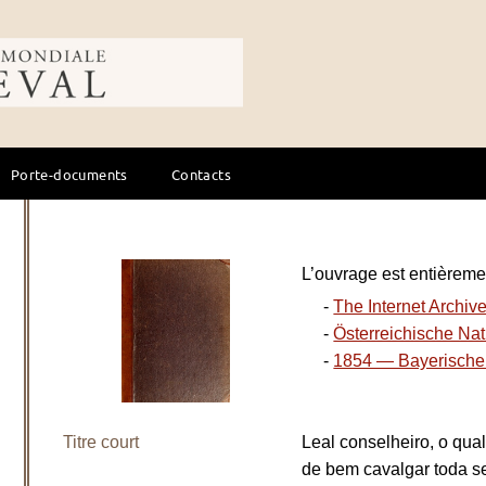
ale du cheval
Porte-documents
Contacts
L’ouvrage est entièremen
-
The Internet Archiv
-
Österreichische Nat
-
1854 — Bayerische 
Titre court
Leal conselheiro, o qua
de bem cavalgar toda 