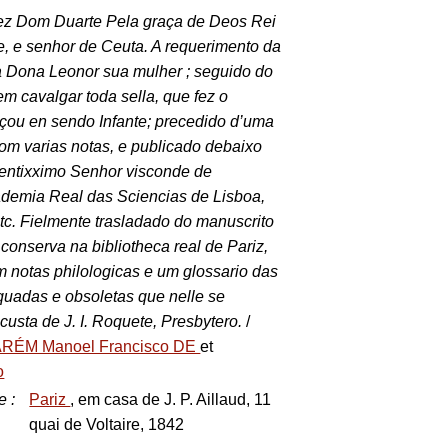
 fez Dom Duarte Pela graça de Deos Rei
e, e senhor de Ceuta. A requerimento da
a Dona Leonor sua mulher ; seguido do
em cavalgar toda sella, que fez o
çou en sendo Infante; precedido d’uma
 com varias notas, e publicado debaixo
lentixximo Senhor visconde de
demia Real das Sciencias de Lisboa,
etc. Fielmente trasladado do manuscrito
onserva na bibliotheca real de Pariz,
m notas philologicas e um glossario das
quadas e obsoletas que nelle se
custa de J. I. Roquete, Presbytero.
/
RÉM Manoel Francisco DE
et
o
e
:
Pariz
, em casa de J. P. Aillaud, 11
quai de Voltaire, 1842