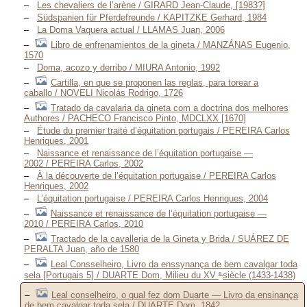
Les chevaliers de l’arène / GIRARD Jean-Claude, [1983?]
Südspanien für Pferdefreunde / KAPITZKE Gerhard, 1984
La Doma Vaquera actual / LLAMAS Juan, 2006
Libro de enfrenamientos de la gineta / MANZÁNAS Eugenio,
1570
Doma, acozo y derribo / MIURA Antonio, 1992
Cartilla, en que se proponen las reglas, para torear a
caballo / NOVELI Nicolás Rodrigo, 1726
Tratado da cavalaria da gineta com a doctrina dos melhores
Authores / PACHECO Francisco Pinto, MDCLXX [1670]
Étude du premier traité d’équitation portugais / PEREIRA Carlos
Henriques, 2001
Naissance et renaissance de l’équitation portugaise —
2002 / PEREIRA Carlos, 2002
À la découverte de l’équitation portugaise / PEREIRA Carlos
Henriques, 2002
L’équitation portugaise / PEREIRA Carlos Henriques, 2004
Naissance et renaissance de l’équitation portugaise —
2010 / PEREIRA Carlos, 2010
Tractado de la cavalleria de la Gineta y Brida / SUÁREZ DE
PERALTA Juan, año de 1580
Leal Consselheiro, Livro da enssynança de bem cavalgar toda
e
sela [Portugais 5] / DUARTE Dom, Milieu du XV
siècle (1433-1438)
Leal conselheiro, o qual fez dom Duarte — Livro da ensinança
de bem cavalgar toda sela / DUARTE Dom, 1842