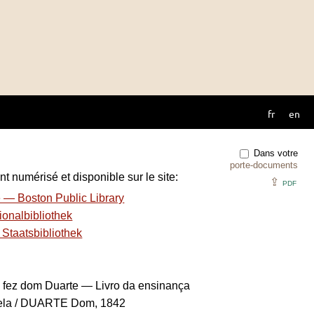
fr
en
Dans votre
porte-documents
t numérisé et disponible sur le site:
⇪
PDF
e — Boston Public Library
ionalbibliothek
Staatsbibliothek
l fez dom Duarte — Livro da ensinança
sela / DUARTE Dom, 1842