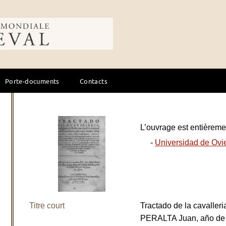
ale du cheval
Porte-documents
Contacts
L’ouvrage est entièremen
-
Universidad de Ovi
Titre court
Tractado de la cavaller
PERALTA Juan, año de