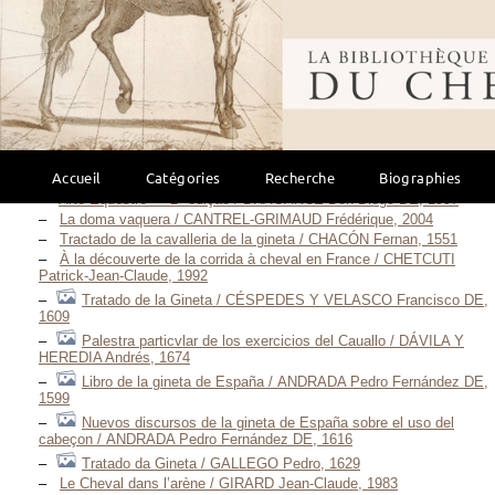
Arte de Cavalleria de Gineta, e Estardiota / GALVÃO DE
ANDRADE Antonio, 1678
Luz da liberal, e nombre arte de Cavallaria / ANDRADE Manoel
Bibliothèque mondi
Carlos DE, anno MDCCXC [1790]
Discurso para estar a la gineta, con gracia y hermosura / ARIAS
DE AVILA Juan, 1590
Libro de la jineta y descendencia de los caballos
Guzmanes / BAÑUELOS Y DE LA CERDA Luis, 1877
Arte de andar a cavallo / BERNAD Francisco Pascual, 1757
Accueil
Catégories
Recherche
Biographies
Del arte de andar a caballo / BONIFAZ Gaspar, 1635
Arte Equestre — 2ª edição / BRAGANCE Don Diogo DE, 1997
La doma vaquera / CANTREL-GRIMAUD Frédérique, 2004
Tractado de la cavalleria de la gineta / CHACÓN Fernan, 1551
À la découverte de la corrida à cheval en France / CHETCUTI
Patrick-Jean-Claude, 1992
Tratado de la Gineta / CÉSPEDES Y VELASCO Francisco DE,
1609
Palestra particvlar de los exercicios del Cauallo / DÁVILA Y
HEREDIA Andrés, 1674
Libro de la gineta de España / ANDRADA Pedro Fernández DE,
1599
Nuevos discursos de la gineta de España sobre el uso del
cabeçon / ANDRADA Pedro Fernández DE, 1616
Tratado da Gineta / GALLEGO Pedro, 1629
Le Cheval dans l’arène / GIRARD Jean-Claude, 1983