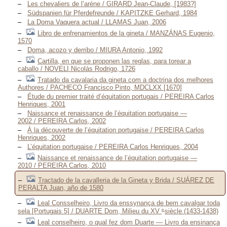
Les chevaliers de l’arène / GIRARD Jean-Claude, [1983?]
Südspanien für Pferdefreunde / KAPITZKE Gerhard, 1984
La Doma Vaquera actual / LLAMAS Juan, 2006
Libro de enfrenamientos de la gineta / MANZÁNAS Eugenio,
1570
Doma, acozo y derribo / MIURA Antonio, 1992
Cartilla, en que se proponen las reglas, para torear a
caballo / NOVELI Nicolás Rodrigo, 1726
Tratado da cavalaria da gineta com a doctrina dos melhores
Authores / PACHECO Francisco Pinto, MDCLXX [1670]
Étude du premier traité d’équitation portugais / PEREIRA Carlos
Henriques, 2001
Naissance et renaissance de l’équitation portugaise —
2002 / PEREIRA Carlos, 2002
À la découverte de l’équitation portugaise / PEREIRA Carlos
Henriques, 2002
L’équitation portugaise / PEREIRA Carlos Henriques, 2004
Naissance et renaissance de l’équitation portugaise —
2010 / PEREIRA Carlos, 2010
Tractado de la cavalleria de la Gineta y Brida / SUÁREZ DE
PERALTA Juan, año de 1580
Leal Consselheiro, Livro da enssynança de bem cavalgar toda
e
sela [Portugais 5] / DUARTE Dom, Milieu du XV
siècle (1433-1438)
Leal conselheiro, o qual fez dom Duarte — Livro da ensinança