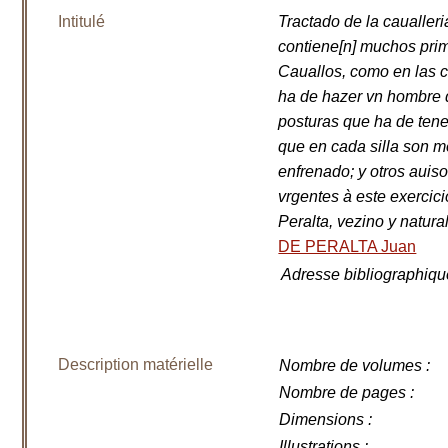
Intitulé
Tractado de la caualleri
contiene[n] muchos prim
Cauallos, como en las c
ha de hazer vn hombre d
posturas que ha de tener
que en cada silla son m
enfrenado; y otros auiso
vrgentes à este exerci
Peralta, vezino y natura
DE PERALTA Juan
Adresse bibliographiqu
Description matérielle
Nombre de volumes
:
Nombre de pages
:
Dimensions
:
Illustrations
: