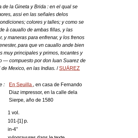
a de la Gineta y Brida : en el qual se
ores, assi en las señales delos
ondiciones; colores y talles; y como se
e à cauallo de ambas fillas, y las
, y maneras para enfrenar, y los frenos
enester, para que vn cauallo ande bien
s muy principales y primos, tocantes y
cio — compuesto por don Iuan Suarez de
l de Mexico, en las Indias.
/
SUÁREZ
e
:
En Seuilla
, en casa de Fernando
Diaz impressor, en la calle dela
Sierpe, año de 1580
1 vol.
101-[1] p.
in-4°
xylogravures dans le texte