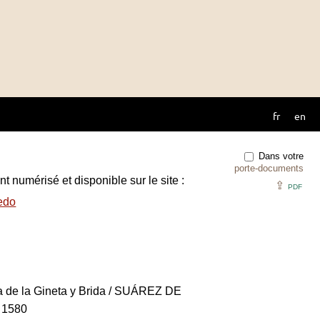
fr
en
Dans votre
porte-documents
t numérisé et disponible sur le site :
⇪
PDF
edo
ia de la Gineta y Brida / SUÁREZ DE
 1580