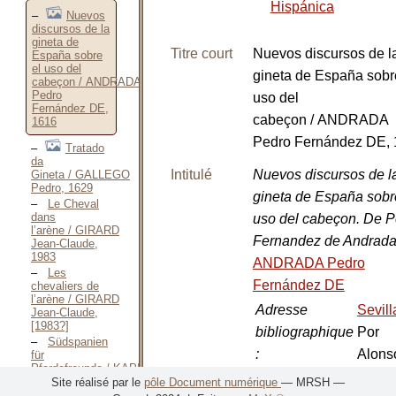
Hispánica
Nuevos
discursos de la
gineta de
Titre court
Nuevos discursos de l
España sobre
el uso del
gineta de España sobr
cabeçon / ANDRADA
Pedro
uso del
Fernández DE,
cabeçon / ANDRADA
1616
Pedro Fernández DE,
Tratado
da
Intitulé
Nuevos discursos de l
Gineta / GALLEGO
Pedro, 1629
gineta de España sobr
Le Cheval
dans
uso del cabeçon. De P
l’arène / GIRARD
Fernandez de Andrad
Jean-Claude,
1983
ANDRADA Pedro
Les
Fernández DE
chevaliers de
l’arène / GIRARD
Adresse
Sevil
Jean-Claude,
[1983?]
bibliographique
Por
Südspanien
:
Alons
für
Pferdefreunde / KAPITZKE
Rodri
Gerhard, 1984
Site réalisé par le
pôle Document numérique
— MRSH —