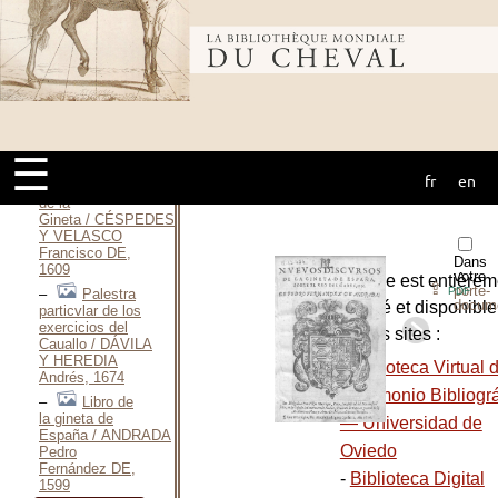
la
gineta / CHACÓN
Fernan, 1551
Bibliothèque
À la
découverte de la
corrida à cheval
en
mondiale du
France / CHETCUTI
Patrick-Jean-
☰
Claude, 1992
fr
en
cheval
Tratado
de la
Gineta / CÉSPEDES
Y VELASCO
Francisco DE,
Dans
1609
votre
L’ouvrage est entièrem
⇪
porte-
PDF
Palestra
docum
numérisé et disponible
particvlar de los
exercicios del
plusieurs sites :
Cauallo / DÁVILA
Y HEREDIA
-
Biblioteca Virtual 
Andrés, 1674
Patrimonio Bibliográ
Libro de
la gineta de
— Universidad de
España / ANDRADA
Oviedo
Pedro
Fernández DE,
-
Biblioteca Digital
1599