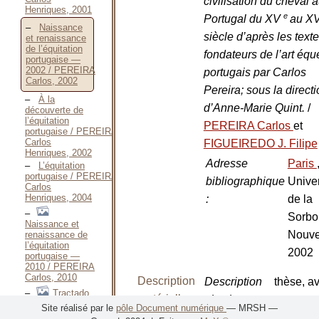
civilisation du cheval 
Henriques, 2001
e
Portugal du XV
au XV
Naissance
siècle d’après les text
et renaissance
de l’équitation
fondateurs de l’art équ
portugaise —
2002 / PEREIRA
portugais par Carlos
Carlos, 2002
Pereira; sous la direct
À la
d’Anne-Marie Quint.
/
découverte de
l’équitation
PEREIRA Carlos
et
portugaise / PEREIRA
Carlos
FIGUEIREDO J. Filipe
Henriques, 2002
Adresse
Paris
L’équitation
portugaise / PEREIRA
bibliographique
Univer
Carlos
Henriques, 2004
:
de la
Sorbo
Naissance et
Nouve
renaissance de
l’équitation
2002
portugaise —
2010 / PEREIRA
Carlos, 2010
Description
Description
thèse, a
Tractado
matérielle
physique
:
une
de la cavalleria
Site réalisé par le
pôle Document numérique
— MRSH —
de la Gineta y
bibliogr