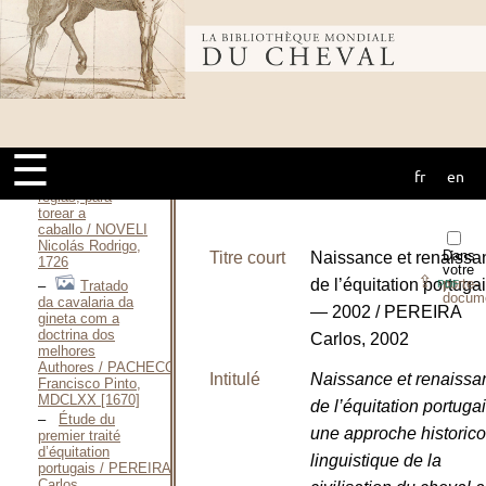
enfrenamientos
de la
gineta / MANZÁNAS
Bibliothèque
Eugenio, 1570
Doma, acozo
y
derribo / MIURA
mondiale du
Antonio, 1992
Cartilla,
☰
en que se
fr
en
cheval
proponen las
reglas, para
torear a
caballo / NOVELI
Nicolás Rodrigo,
Dans
Titre court
Naissance et renaissa
1726
votre
⇪
de l’équitation portuga
porte-
Tratado
PDF
docum
da cavalaria da
— 2002 / PEREIRA
gineta com a
doctrina dos
Carlos, 2002
melhores
Authores / PACHECO
Intitulé
Naissance et renaissa
Francisco Pinto,
MDCLXX [1670]
de l’équitation portugai
Étude du
une approche historico
premier traité
d’équitation
linguistique de la
portugais / PEREIRA
Carlos