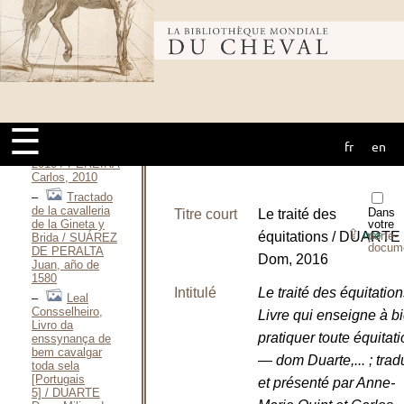
Carlos
Henriques, 2002
Bibliothèque
L’équitation
portugaise / PEREIRA
Carlos
Henriques, 2004
mondiale du
Naissance et
renaissance de
☰
l’équitation
fr
en
cheval
portugaise —
2010 / PEREIRA
Carlos, 2010
Tractado
de la cavalleria
Dans
Titre court
Le traité des
de la Gineta y
votre
⇪
équitations / DUARTE
porte-
Brida / SUÁREZ
PDF
docum
DE PERALTA
Dom, 2016
Juan, año de
1580
Intitulé
Le traité des équitation
Leal
Consselheiro,
Livre qui enseigne à b
Livro da
pratiquer toute équitat
enssynança de
bem cavalgar
— dom Duarte,... ; tradu
toda sela
[Portugais
et présenté par Anne-
5] / DUARTE