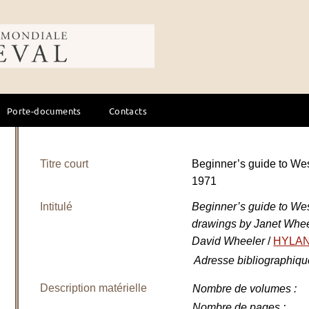
ale du cheval
Porte-documents
Contacts
Titre court
Beginner’s guide to We
1971
Intitulé
Beginner’s guide to We
drawings by Janet Whe
David Wheeler
/
HYLAN
Adresse bibliographiqu
Description matérielle
Nombre de volumes
:
Nombre de pages
: