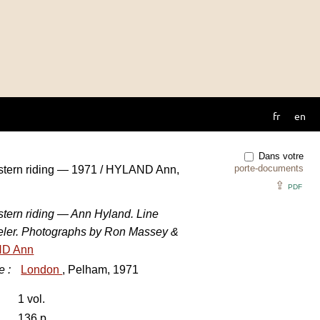
fr
en
Dans votre
porte-documents
stern riding — 1971 / HYLAND Ann,
⇪
PDF
stern riding — Ann Hyland. Line
eler. Photographs by Ron Massey &
D Ann
e
:
London
, Pelham, 1971
1 vol.
136 p.