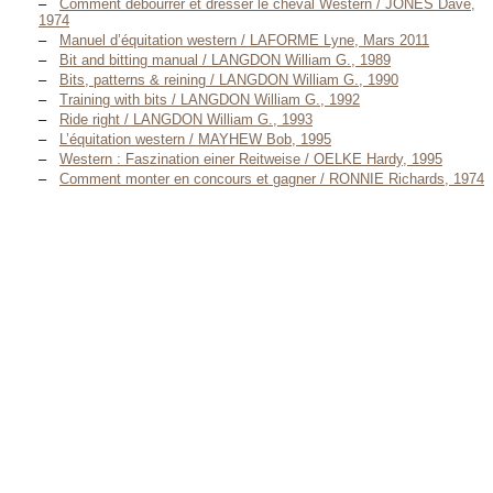
Comment débourrer et dresser le cheval Western / JONES Dave,
1974
Manuel d’équitation western / LAFORME Lyne, Mars 2011
Bit and bitting manual / LANGDON William G., 1989
Bits, patterns & reining / LANGDON William G., 1990
Training with bits / LANGDON William G., 1992
Ride right / LANGDON William G., 1993
L’équitation western / MAYHEW Bob, 1995
Western : Faszination einer Reitweise / OELKE Hardy, 1995
Comment monter en concours et gagner / RONNIE Richards, 1974