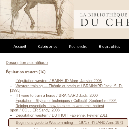
Bibliothèque mondi
Accueil
Catégories
Recherche
Biographies
Description scientifique
Équitation western
(16)
L’équitation western / BAINAUD Marc, Janvier 2005
Western training — Théorie et pratique / BRAINARD Jack, S. D.
[1995]
If I were to train a horse / BRAINARD Jack, 2000
Équitation - Styles et techniques / Collectif, Septembre 2004
Reining essentials : how to excel in western’s hottest
sport / COLLIER Sandy, 2008
L’équitation western / DUTHOIT Fabienne, Février 2011
Beginner’s guide to Western riding — 1971 / HYLAND Ann, 1971