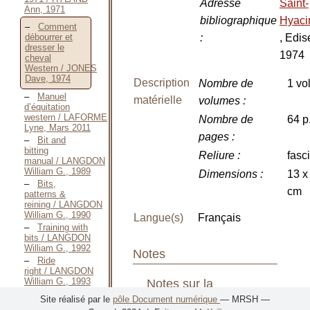
Adresse
Saint-
Ann, 1971
bibliographique
Hyaci
Comment
:
, Edis
débourrer et
dresser le
1974
cheval
Western / JONES
Dave, 1974
Description
Nombre de
1 vol
Manuel
matérielle
volumes
:
d’équitation
western / LAFORME
Nombre de
64 p
Lyne, Mars 2011
pages
:
Bit and
bitting
Reliure
:
fasc
manual / LANGDON
William G., 1989
Dimensions
:
13 x
Bits,
cm
patterns &
reining / LANGDON
William G., 1990
Langue(s)
Français
Training with
bits / LANGDON
William G., 1992
Notes
Ride
right / LANGDON
William G., 1993
Notes sur la
L’équitation
Site réalisé par le
pôle Document numérique
— MRSH —
publication
western / MAYHEW