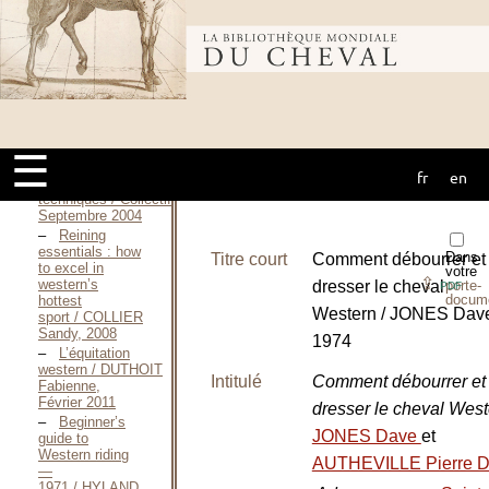
training —
Théorie et
Bibliothèque
pratique / BRAINARD
Jack, S. D.
[1995]
If I were to
mondiale du
train a
horse / BRAINARD
Jack, 2000
☰
Équitation -
fr
en
cheval
Styles et
techniques / Collectif,
Septembre 2004
Reining
essentials : how
Dans
Titre court
Comment débourrer et
to excel in
votre
⇪
western’s
dresser le cheval
porte-
PDF
docum
hottest
Western / JONES Dav
sport / COLLIER
Sandy, 2008
1974
L’équitation
western / DUTHOIT
Intitulé
Comment débourrer et
Fabienne,
Février 2011
dresser le cheval Wes
Beginner’s
JONES Dave
et
guide to
Western riding
AUTHEVILLE Pierre D
—
1971 / HYLAND