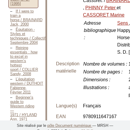
Cassoret.
/
BRAINARD
[1995]
,
PHINNY Peter
et
If I were to
CASSORET Marine
train a
horse / BRAINARD
Adresse
Sens
Jack, 2000
Équitation -
bibliographique
Happ
Styles et
:
Horse
techniques / Collectif,
Septembre 2004
Distri
Reining
S. D. 
essentials : how
to excel in
western’s
Description
Nombre de volumes
:
hottest
sport / COLLIER
matérielle
Nombre de pages
:
Sandy, 2008
L’équitation
Dimensions
:
western / DUTHOIT
Illustrations
:
Fabienne,
Février 2011
Beginner’s
guide to
Langue(s)
Français
Western riding
—
1971 / HYLAND
EAN
9780911647167
Ann, 1971
Comment
Site réalisé par le
pôle Document numérique
— MRSH —
débourrer et