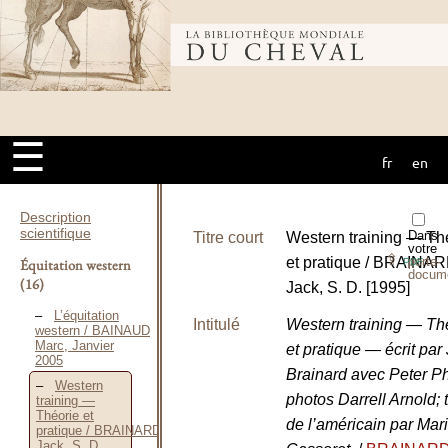
Bibliothèque
mondiale du
☰
fr
en
cheval
Description
scientifique
Dans
Titre court
Western training — Th
votre
⇪
et pratique / BRAINA
porte-
Équitation western
PDF
docum
(16)
Jack, S. D. [1995]
L’équitation
Intitulé
Western training — Th
western / BAINAUD
Marc, Janvier
et pratique — écrit par
2005
Brainard avec Peter Ph
Western
photos Darrell Arnold; t
training —
Théorie et
de l’américain par Mar
pratique / BRAINARD
Jack, S. D.