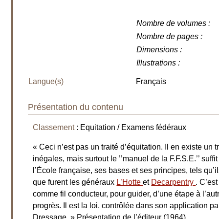
Nombre de volumes
:
Nombre de pages
:
Dimensions
:
Illustrations
:
Langue(s)
Français
Présentation du contenu
Classement
: Equitation / Examens fédéraux
« Ceci n’est pas un traité d’équitation. Il en existe un
inégales, mais surtout le ’’manuel de la F.F.S.E.’’ suff
l’École française, ses bases et ses principes, tels qu’il
que furent les généraux
L’Hotte
et
Decarpentry
. C’est
comme fil conducteur, pour guider, d’une étape à l’autr
progrès. Il est la loi, contrôlée dans son application 
Dressage. » Présentation de l’éditeur (1964)