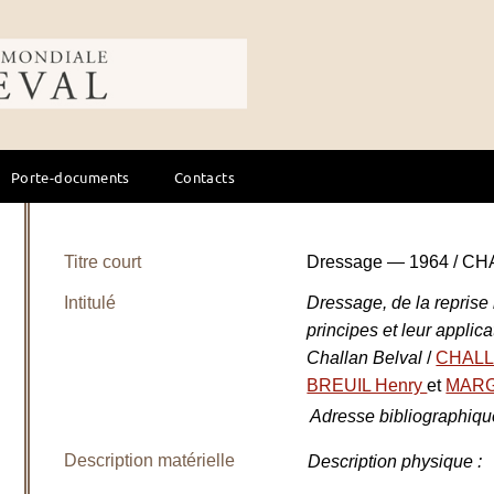
ale du cheval
Porte-documents
Contacts
Titre court
Dressage — 1964 / CH
Intitulé
Dressage, de la reprise 
principes et leur applic
Challan Belval
/
CHALL
BREUIL Henry
et
MARG
Adresse bibliographiqu
Description matérielle
Description physique
: