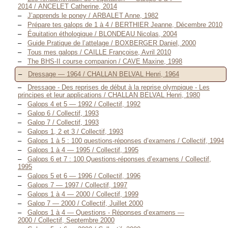
2014 / ANCELET Catherine, 2014
J’apprends le poney / ARBALET Anne, 1982
Prépare tes galops de 1 à 4 / BERTHIER Jeanne, Décembre 2010
Équitation éthologique / BLONDEAU Nicolas, 2004
Guide Pratique de l’attelage / BOXBERGER Daniel, 2000
Tous mes galops / CAILLE Françoise, Avril 2010
The BHS-II course companion / CAVE Maxine, 1998
Dressage — 1964 / CHALLAN BELVAL Henri, 1964
Dressage - Des reprises de début à la reprise olympique - Les
principes et leur applications / CHALLAN BELVAL Henri, 1980
Galops 4 et 5 — 1992 / Collectif, 1992
Galop 6 / Collectif, 1993
Galop 7 / Collectif, 1993
Galops 1, 2 et 3 / Collectif, 1993
Galops 1 à 5 : 100 questions-réponses d’examens / Collectif, 1994
Galops 1 à 4 — 1995 / Collectif, 1995
Galops 6 et 7 : 100 Questions-réponses d’examens / Collectif,
1995
Galops 5 et 6 — 1996 / Collectif, 1996
Galops 7 — 1997 / Collectif, 1997
Galops 1 à 4 — 2000 / Collectif, 1999
Galop 7 — 2000 / Collectif, Juillet 2000
Galops 1 à 4 — Questions - Réponses d’examens —
2000 / Collectif, Septembre 2000