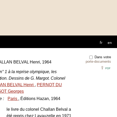
fr
en
Dans votre
porte-documents
ALLAN BELVAL Henri, 1964
⇪
PDF
n° 1 à la reprise olympique, les
ation. Dessins de G. Margot. Colonel
AN BELVAL Henri
,
PERNOT DU
OT Georges
e
:
Paris
, Éditions Hazan, 1964
le livre du colonel Challan Belval a
été repris chez Lavauzelle en 1971