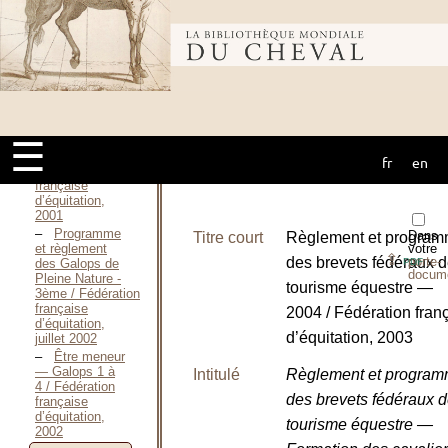
2000
Règlement
Bibliothèque
officiel des
galops -
2000/2001 / Fédération
française
mondiale du
d’équitation,
2000
☰
Être cavalier
— Galops 8 et
fr
en
cheval
9 / Fédération
française
d’équitation,
2001
Programme
Dans
Titre court
Règlement et progra
et règlement
votre
⇪
des brevets fédéraux 
porte-
des Galops de
PDF
docum
Pleine Nature -
tourisme équestre —
3ème / Fédération
française
2004 / Fédération fran
d’équitation,
d’équitation, 2003
juillet 2002
Être meneur
— Galops 1 à
Intitulé
Règlement et progra
4 / Fédération
des brevets fédéraux 
française
d’équitation,
tourisme équestre —
2002