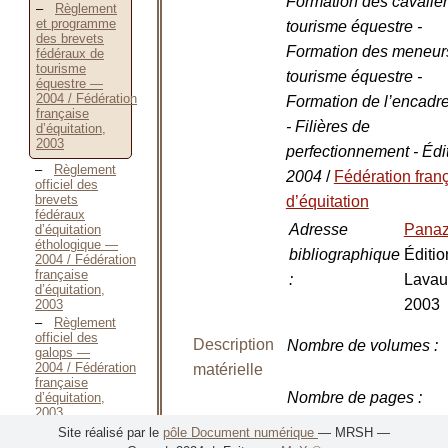
Formation des cavalie
Règlement
et programme
tourisme équestre -
des brevets
Formation des meneur
fédéraux de
tourisme
tourisme équestre -
équestre —
2004 / Fédération
Formation de l’encadr
française
- Filières de
d’équitation,
2003
perfectionnement - Édi
Règlement
2004
/
Fédération fran
officiel des
brevets
d’équitation
fédéraux
Adresse
Pana
d’équitation
éthologique —
bibliographique
Éditio
2004 / Fédération
française
:
Lavau
d’équitation,
2003
2003
Règlement
officiel des
Description
Nombre de volumes
:
galops —
2004 / Fédération
matérielle
française
Nombre de pages
:
d’équitation,
2003
Règlement
Site réalisé par le
pôle Document numérique
— MRSH —
officiel des