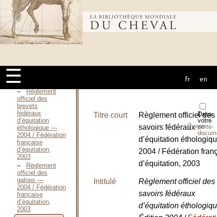
d’équitation,
2002
Règlement et
Bibliothèque
programme des
brevets
fédéraux de
tourisme
mondiale du
équestre —
2004 / Fédération
☰
française
d’équitation,
fr
en
cheval
2003
Règlement
officiel des
brevets
fédéraux
Dans
Titre court
Règlement officiel des
d’équitation
votre
⇪
savoirs fédéraux
porte-
éthologique —
PDF
docum
2004 / Fédération
d’équitation éthologiq
française
d’équitation,
2004 / Fédération fran
2003
d’équitation, 2003
Règlement
officiel des
galops —
Intitulé
Règlement officiel des
2004 / Fédération
savoirs fédéraux
française
d’équitation,
d’équitation éthologiq
2003