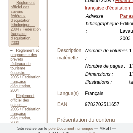
Édition 2004
/
Fédérat
Règlement
officiel des
française d’équitation
savoirs
Adresse
Pana
fédéraux
d’équitation
bibliographique
Éditio
éthologique —
2004 / Fédération
:
Lavau
française
2003
d’équitation,
2003
Description
Règlement et
Nombre de volumes
1 
programme des
matérielle
:
brevets
fédéraux de
Nombre de pages
:
1
tourisme
équestre —
Dimensions
:
1
2005 / Fédération
française
Illustrations
:
t
d’équitation,
2004
Langue(s)
Français
Règlement
officiel des
EAN
9782702511657
galops —
2005 / Fédération
française
d’équitation,
Présentation du contenu
2004
Être cavalier
Site réalisé par le
pôle Document numérique
— MRSH —
Classement
: Equitation
de course —