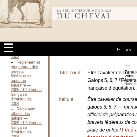
2004 / Fédération
française
d’équitation,
Bibliothèque
2003
Règlement
officiel des
savoirs fédéraux
mondiale du
d’équitation
éthologique —
☰
2004 / Fédération
française
fr
en
cheval
d’équitation,
2003
Règlement et
programme des
brevets
Dans
Titre court
Être cavalier de cours
fédéraux de
votre
⇪
Galops 5, 6, 7 / Fédéra
porte-
tourisme
PDF
docum
équestre —
française d’équitation,
2005 / Fédération
française
d’équitation,
Intitulé
Être cavalier de cours
2004
galops 5, 6, 7 — manu
Règlement
officiel des
officiel de préparation
galops —
brevets fédéraux de c
2005 / Fédération
française
plate de galop
/
Fédéra
d’équitation,
2004