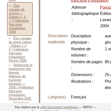
française d’équitation
Être
Adresse
Pana
cavalier de
bibliographique
Éditio
course —
Galops 5, 6,
:
Lavau
7 / Fédération
française
2004
d’équitation,
2004
Description
Description
ave
Être cavalier
matérielle
de pleine nature
physique
:
glo
- Galops 1 à
Nombre de
1 v
4 / Fédération
française
volumes
:
d’équitation,
Février 2004
Nombre de pages
80 
Règlement et
:
programme des
brevets
Dimensions
:
25
fédéraux de
tourisme
Illustrations
:
Pho
équestre —
2006 / Fédération
des
française
d’équitation,
Langue(s)
Français
Novembre 2005
Règlement
EAN
9782702512388
officiel des
Site réalisé par le
pôle Document numérique
— MRSH —
galops —