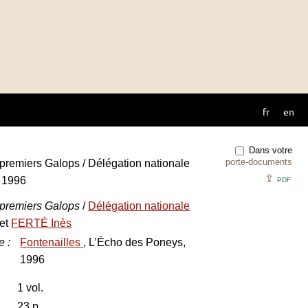
fr
en
Dans votre
porte-documents
 premiers Galops / Délégation nationale
⇪
, 1996
PDF
e premiers Galops
/
Délégation nationale
et
FERTÉ Inès
e
:
Fontenailles
, L’Écho des Poneys,
1996
1 vol.
23 p.