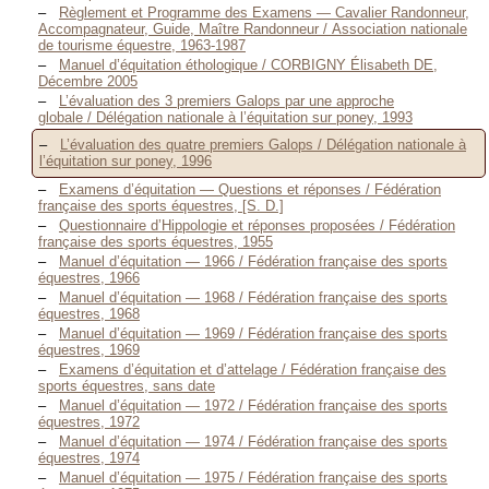
Règlement et Programme des Examens — Cavalier Randonneur,
Accompagnateur, Guide, Maître Randonneur / Association nationale
de tourisme équestre, 1963-1987
Manuel d’équitation éthologique / CORBIGNY Élisabeth DE,
Décembre 2005
L’évaluation des 3 premiers Galops par une approche
globale / Délégation nationale à l’équitation sur poney, 1993
L’évaluation des quatre premiers Galops / Délégation nationale à
l’équitation sur poney, 1996
Examens d’équitation — Questions et réponses / Fédération
française des sports équestres, [S. D.]
Questionnaire d’Hippologie et réponses proposées / Fédération
française des sports équestres, 1955
Manuel d’équitation — 1966 / Fédération française des sports
équestres, 1966
Manuel d’équitation — 1968 / Fédération française des sports
équestres, 1968
Manuel d’équitation — 1969 / Fédération française des sports
équestres, 1969
Examens d’équitation et d’attelage / Fédération française des
sports équestres, sans date
Manuel d’équitation — 1972 / Fédération française des sports
équestres, 1972
Manuel d’équitation — 1974 / Fédération française des sports
équestres, 1974
Manuel d’équitation — 1975 / Fédération française des sports