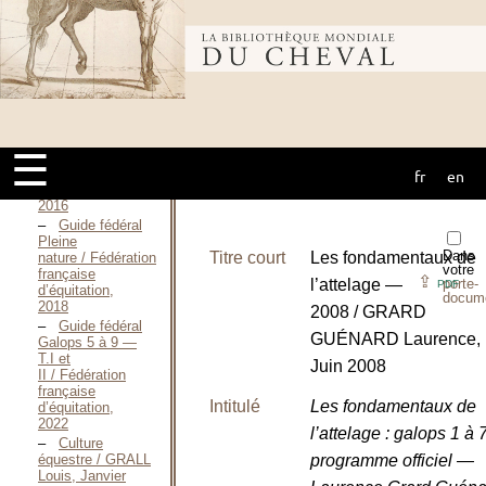
Décembre 2013
Guide fédéral
Galop
Bibliothèque
4 / Fédération
française
d’équitation,
2014
mondiale du
Guide fédéral
galops
☰
poneys / Fédération
française
fr
en
cheval
d’équitation,
2016
Guide fédéral
Pleine
Dans
Titre court
Les fondamentaux de
nature / Fédération
votre
française
⇪
l’attelage —
porte-
PDF
d’équitation,
docum
2018
2008 / GRARD
Guide fédéral
GUÉNARD Laurence,
Galops 5 à 9 —
T.I et
Juin 2008
II / Fédération
française
Intitulé
Les fondamentaux de
d’équitation,
2022
l’attelage : galops 1 à
Culture
équestre / GRALL
programme officiel —
Louis, Janvier