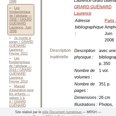
Laurence Grard Guéna
1999
GRARD GUÉNARD
Les
fondamentaux
Laurence
de l’attelage —
2008 / GRARD
Adresse
Paris
GUÉNARD
bibliographique
Ampho
Laurence, Juin
2008
:
Juin
Je monte à
2008
poney / GRARD
GUÉNARD
Laurence,
Description
Description
avec une
Février 2012
matérielle
physique
:
bibliogra
Les
fondamentaux
p. 350
de l’attelage —
2014 / GRARD
Nombre de
1 vol.
GUÉNARD
volumes
:
Laurence,
Février 2014
Nombre de
351 p.
Manuel
d’équitation pour
pages
:
les enfants —
Dimensions
:
26 cm
galops 1 à
4 / GRARD
Illustrations
:
Photos,
GUÉNARD
Laurence, 2014
dessins
Site réalisé par le
pôle Document numérique
— MRSH —
Manuel