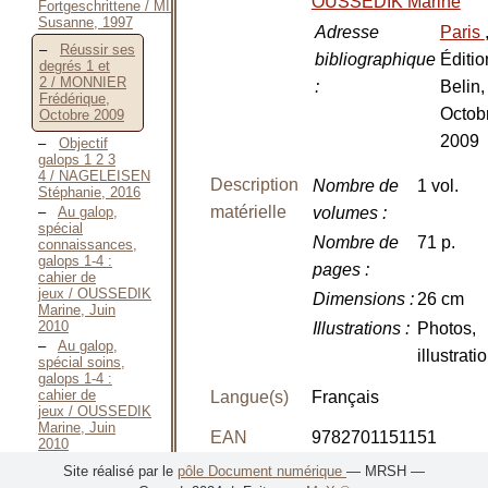
OUSSEDIK Marine
Fortgeschrittene / MIESNER
Susanne, 1997
Adresse
Paris
Réussir ses
bibliographique
Éditio
degrés 1 et
2 / MONNIER
:
Belin,
Frédérique,
Octob
Octobre 2009
2009
Objectif
galops 1 2 3
4 / NAGELEISEN
Description
Nombre de
1 vol.
Stéphanie, 2016
matérielle
Au galop,
volumes
:
spécial
Nombre de
71 p.
connaissances,
galops 1-4 :
pages
:
cahier de
jeux / OUSSEDIK
Dimensions
:
26 cm
Marine, Juin
2010
Illustrations
:
Photos,
Au galop,
illustrati
spécial soins,
galops 1-4 :
cahier de
Langue(s)
Français
jeux / OUSSEDIK
Marine, Juin
EAN
9782701151151
2010
Au galop !
Site réalisé par le
pôle Document numérique
— MRSH —
Cahier de jeux :