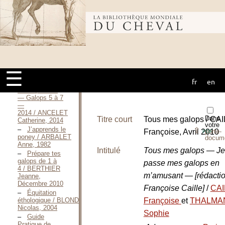
Catherine,
Septembre 2013
Bibliothèque
Les
fondamentaux
de l’équitation
— Galops 1 et
mondiale du
2 / ANCELET
Catherine,
Février 2013
☰
Les
fr
en
cheval
fondamentaux
de l’équitation
— Galops 5 à 7
—
2014 / ANCELET
Dans
Titre court
Tous mes galops / CA
Catherine, 2014
votre
J’apprends le
⇪
Françoise, Avril 2010
porte-
PDF
poney / ARBALET
docum
Anne, 1982
Intitulé
Tous mes galops — Je
Prépare tes
galops de 1 à
passe mes galops en
4 / BERTHIER
m’amusant — [rédactio
Jeanne,
Décembre 2010
Françoise Caille]
/
CAI
Équitation
éthologique / BLONDEAU
Françoise
et
THALMA
Nicolas, 2004
Sophie
Guide
Pratique de