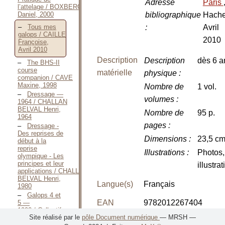
Adresse
Paris
l’attelage / BOXBERGER
Daniel, 2000
bibliographique
Hache
:
Avril
Tous mes
galops / CAILLE
2010
Françoise,
Avril 2010
Description
Description
dès 6 a
The BHS-II
course
matérielle
physique
:
companion / CAVE
Maxine, 1998
Nombre de
1 vol.
Dressage —
volumes
:
1964 / CHALLAN
BELVAL Henri,
Nombre de
95 p.
1964
pages
:
Dressage -
Des reprises de
Dimensions
:
23,5 c
début à la
reprise
Illustrations
:
Photos,
olympique - Les
principes et leur
illustra
applications / CHALLAN
BELVAL Henri,
Langue(s)
Français
1980
Galops 4 et
EAN
9782012267404
5 —
1992 / Collectif,
Site réalisé par le
pôle Document numérique
— MRSH —
1992