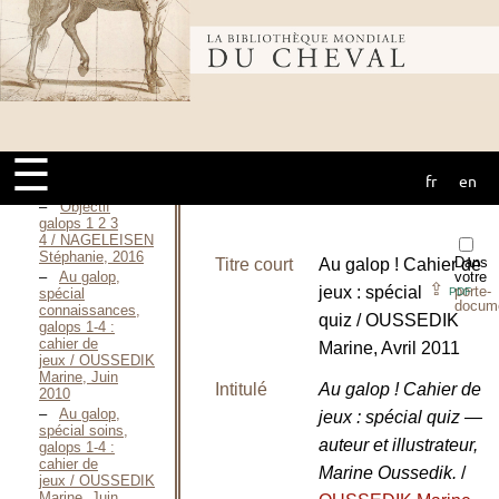
Pferd / MIESNER
Susanne, 1994
Bibliothèque
Ausbildung
für
Fortgeschrittene / MIESNER
Susanne, 1997
mondiale du
Réussir ses
degrés 1 et
2 / MONNIER
☰
Frédérique,
fr
en
cheval
Octobre 2009
Objectif
galops 1 2 3
4 / NAGELEISEN
Stéphanie, 2016
Dans
Titre court
Au galop ! Cahier de
votre
Au galop,
⇪
jeux : spécial
porte-
PDF
spécial
docum
connaissances,
quiz / OUSSEDIK
galops 1-4 :
cahier de
Marine, Avril 2011
jeux / OUSSEDIK
Marine, Juin
Intitulé
Au galop ! Cahier de
2010
Au galop,
jeux : spécial quiz —
spécial soins,
auteur et illustrateur,
galops 1-4 :
cahier de
Marine Oussedik.
/
jeux / OUSSEDIK
Marine, Juin