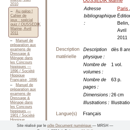
OUSSEDIK Marine
2010
Adresse
Paris
Au galop !
bibliographique
Éditio
Cahier de
jeux : spécial
:
Belin,
quiz / OUSSEDIK
Marine, Avril
Avril
2011
2011
Manuel de
préparation aux
Description
examens de
Description
dès 8 an
Dressage &
matérielle
physique
:
Ménage dans
les Concours
Nombre de
1 vol.
hippiques —
1896 / Société
volumes
:
Hippique
Nombre de
63 p.
Française, 1896
Manuel de
pages
:
préparation aux
examens de
Dimensions
:
26 cm
Dressage &
Ménage dans
Illustrations
:
Illustrati
les Concours
hippiques —
Langue(s)
Français
1901 / Société
Hippique
Française, 1901
EAN
9782701158792
Site réalisé par le
pôle Document numérique
— MRSH —