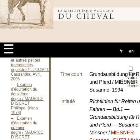
d’équitation / LAURENS
DE SAINT-
MARTIN
Bibliothèque
François DE, S.
D.
Galop 5 et
autres petites
mondiale du
tracasseries
équestres / LECOMTE
☰
Cassandra,
Novembre 2006
fr
en
cheval
Galops 1 à 4
et autres petites
tracasseries
équestre / LECOMTE
Dans
Titre court
Grundausbildung für R
Cassandra, Avril
votre
2006
⇪
und Pferd / MIESNER
porte-
PDF
Examen
docum
d’équitation du
Susanne, 1994
deuxième
degré / MAURICE
Intitulé
Richtlinien für Reiten 
D’ISCRET
Philippe, [circa
Fahren — Bd.1 —
1976]
Grundausbildung für R
Examen
d’équitation du
und Pferd — Susanne
premier
Miesner
/
MIESNER
degré / MAURICE
D’ISCRET