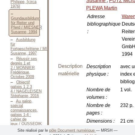
Susanne
,
PUTZ Mich
Philippe, [circa
1976]
PLEWA Martin
Adresse
Waren
Grundausbildung
für Reiter und
bibliographique
Deuts
Pferd / MIESNER
:
Reiter
Susanne, 1994
Verei
Ausbildung
für
GmbH 
Fortgeschrittene / MIESNER
Susanne, 1997
1994
Réussir ses
degrés 1 et
Description
Description
avec u
2 / MONNIER
Frédérique,
matérielle
physique
:
index 
Octobre 2009
biblio
Objectif
galops 1 2 3
Nombre de
1 vol.
4 / NAGELEISEN
Stéphanie, 2016
volumes
:
Au galop,
Nombre de
232 p.
spécial
connaissances,
pages
:
galops 1-4 :
cahier de
Dimensions
:
21 cm
jeux / OUSSEDIK
Marine, Juin
Illustrations
:
Dessin
Site réalisé par le
pôle Document numérique
— MRSH —
2010