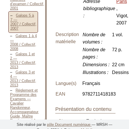
Adresse
Paris
d’examen / Collectif,
2001
bibliographique
,
:
Vigot,
Galops 5 à
7 —
2007
2007 / Collectif,
2007
Description
Nombre de
1 vol.
Galops 1 à 4
—
matérielle
volumes
:
2008 / Collectif,
2008
Nombre de
72 p.
Galops 1 et
pages
:
2 —
2013 / Collectif,
Dimensions
:
22 cm
2013
Galops 3 et
Illustrations
:
Dessins
4 —
2013 / Collectif,
Langue(s)
Français
2013
Règlement et
EAN
9782711418183
Programme des
Examens —
Cavalier
Randonneur,
Présentation du contenu
Accompagnateur,
Guide, Maître
Randonneur / Association
Classement
: Equitation
Site réalisé par le
pôle Document numérique
— MRSH —
nationale de
/ Examens fédéraux