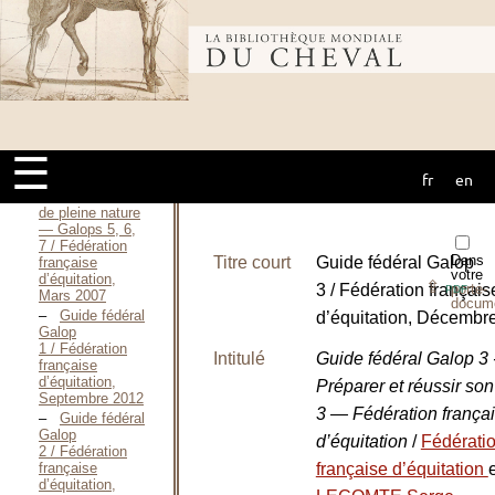
2007 / Fédération
française
d’équitation,
Bibliothèque
novembre 2006
Règlement
officiel des
galops —
mondiale du
2007 / Fédération
française
☰
d’équitation,
Novembre 2006
fr
en
cheval
Être cavalier
de pleine nature
— Galops 5, 6,
7 / Fédération
Dans
Titre court
Guide fédéral Galop
française
votre
d’équitation,
⇪
3 / Fédération français
porte-
PDF
Mars 2007
docum
Guide fédéral
d’équitation, Décembr
Galop
1 / Fédération
Intitulé
Guide fédéral Galop 3 
française
d’équitation,
Préparer et réussir so
Septembre 2012
3 — Fédération frança
Guide fédéral
Galop
d’équitation
/
Fédérati
2 / Fédération
française
française d’équitation
d’équitation,