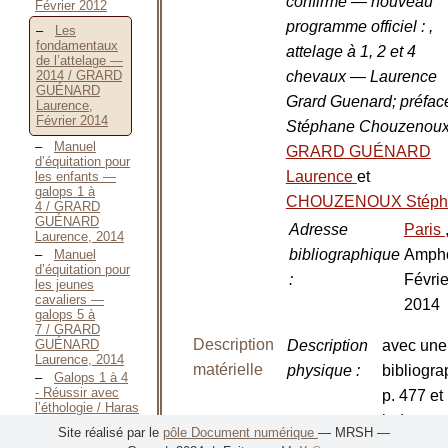
confirmé — nouveau
Février 2012
programme officiel : ,
Les
fondamentaux
attelage à 1, 2 et 4
de l’attelage —
chevaux — Laurence
2014 / GRARD
GUÉNARD
Grard Guenard; préfac
Laurence,
Février 2014
Stéphane Chouzenou
Manuel
GRARD GUÉNARD
d’équitation pour
Laurence
et
les enfants —
galops 1 à
CHOUZENOUX Stéph
4 / GRARD
GUÉNARD
Adresse
Paris
Laurence, 2014
bibliographique
Ampho
Manuel
d’équitation pour
:
Févrie
les jeunes
cavaliers —
2014
galops 5 à
7 / GRARD
Description
GUÉNARD
Description
avec une
Laurence, 2014
matérielle
physique
:
bibliogra
Galops 1 à 4
- Réussir avec
p. 477 et
l’éthologie / Haras
index
de La Cense,
Site réalisé par le
pôle Document numérique
— MRSH —
Juillet 2013
Nombre de
1 vol.