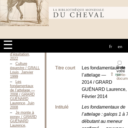
2016
Guide fédéral
Pleine
Bibliothèque
nature / Fédération
française
d’équitation,
2018
mondiale du
Guide fédéral
Galops 5 à 9 —
☰
T.I et
II / Fédération
fr
en
cheval
française
d’équitation,
2022
Culture
Dans
Titre court
Les fondamentaux de
équestre / GRALL
votre
Louis, Janvier
⇪
l’attelage —
porte-
PDF
1999
docum
Les
2014 / GRARD
fondamentaux
GUÉNARD Laurence,
de l’attelage —
2008 / GRARD
Février 2014
GUÉNARD
Laurence, Juin
Intitulé
Les fondamentaux de
2008
Je monte à
l’attelage : galops 1 à 
poney / GRARD
GUÉNARD
débutant au meneur
Laurence,