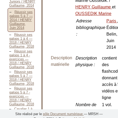
Marine Oussedik.
/
Juniors / HENRY
Guillaume, 2014
HENRY Guillaume
et
Réussir ses
OUSSEDIK Marine
galops 5 à 7 —
2014 / HENRY
Adresse
Paris
Guillaume,
bibliographique
Éditio
Juin 2014
:
Belin,
Réussir ses
galops 1 à 4 —
Juin
2018 / HENRY
Guillaume, 2018
2014
Réussir ses
galops 1 à 4 -
Description
Description
contient
exercices —
2018 / HENRY
matérielle
physique
:
des
Guillaume, 2018
flashco
Réussir ses
galops 5 à 7 —
donnant
2018 / HENRY
Guillaume, 2018
accès à
Réussir ses
vidéos 
galops 5 à 7 -
exercices —
ligne
2018 / HENRY
Guillaume, 2018
Nombre de
1 vol.
Cavalier 1 à
volumes
:
4 et degré 1 —
Site réalisé par le
pôle Document numérique
— MRSH —
questions -