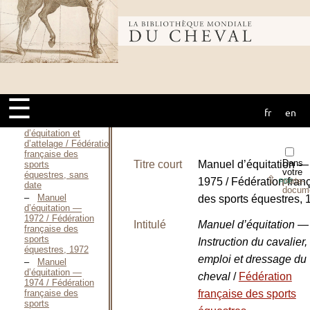
d’équitation —
1968 / Fédération
française des
Bibliothèque
sports
équestres, 1968
Manuel
d’équitation —
mondiale du
1969 / Fédération
française des
☰
sports
équestres, 1969
fr
en
cheval
Examens
d’équitation et
d’attelage / Fédération
française des
Dans
Titre court
Manuel d’équitation —
sports
votre
équestres, sans
⇪
1975 / Fédération fran
porte-
PDF
date
docum
Manuel
des sports équestres, 
d’équitation —
1972 / Fédération
Intitulé
Manuel d’équitation —
française des
sports
Instruction du cavalier,
équestres, 1972
emploi et dressage du
Manuel
d’équitation —
cheval
/
Fédération
1974 / Fédération
française des
française des sports
sports