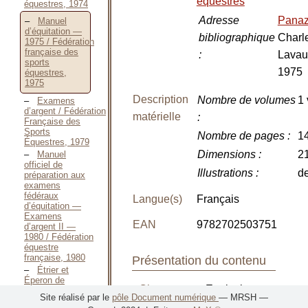
équestres
équestres, 1974
Adresse
Pana
Manuel
d’équitation —
bibliographique
Charl
1975 / Fédération
française des
:
Lavau
sports
1975
équestres,
1975
Description
Nombre de volumes
1 
Examens
d’argent / Fédération
matérielle
:
Française des
Sports
Nombre de pages
:
14
Équestres, 1979
Dimensions
:
2
Manuel
officiel de
Illustrations
:
d
préparation aux
examens
fédéraux
Langue(s)
Français
d’équitation —
Examens
EAN
9782702503751
d’argent II —
1980 / Fédération
équestre
française, 1980
Présentation du contenu
Étrier et
Éperon de
Classement
: Equitation
Bronze / Fédération
Site réalisé par le
pôle Document numérique
— MRSH —
française
/ Examens fédéraux