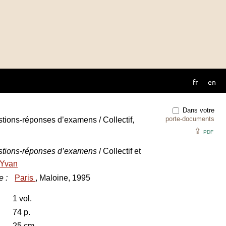
fr
en
Dans votre
porte-documents
stions-réponses d’examens / Collectif,
⇪
PDF
estions-réponses d’examens
/ Collectif et
Yvan
e
:
Paris
, Maloine, 1995
1 vol.
74 p.
25 cm