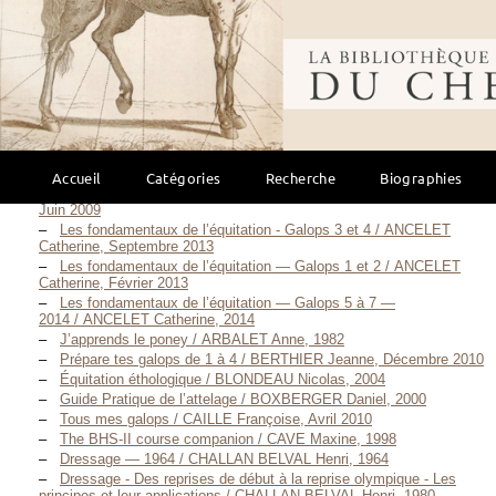
Bibliothèque mondi
Description scientifique
Examens Fédéraux
(139)
Les fondamentaux de l’équitation — Galops 1 à 4 / ANCELET
Catherine, Novembre 2006
Les fondamentaux de l’équitation — Galops 5 à 7 —
2008 / ANCELET Catherine, 2008
Accueil
Catégories
Recherche
Biographies
Le mémento de l’équitation Galops 1 à 7 / ANCELET Catherine,
Juin 2009
Les fondamentaux de l’équitation - Galops 3 et 4 / ANCELET
Catherine, Septembre 2013
Les fondamentaux de l’équitation — Galops 1 et 2 / ANCELET
Catherine, Février 2013
Les fondamentaux de l’équitation — Galops 5 à 7 —
2014 / ANCELET Catherine, 2014
J’apprends le poney / ARBALET Anne, 1982
Prépare tes galops de 1 à 4 / BERTHIER Jeanne, Décembre 2010
Équitation éthologique / BLONDEAU Nicolas, 2004
Guide Pratique de l’attelage / BOXBERGER Daniel, 2000
Tous mes galops / CAILLE Françoise, Avril 2010
The BHS-II course companion / CAVE Maxine, 1998
Dressage — 1964 / CHALLAN BELVAL Henri, 1964
Dressage - Des reprises de début à la reprise olympique - Les
principes et leur applications / CHALLAN BELVAL Henri, 1980