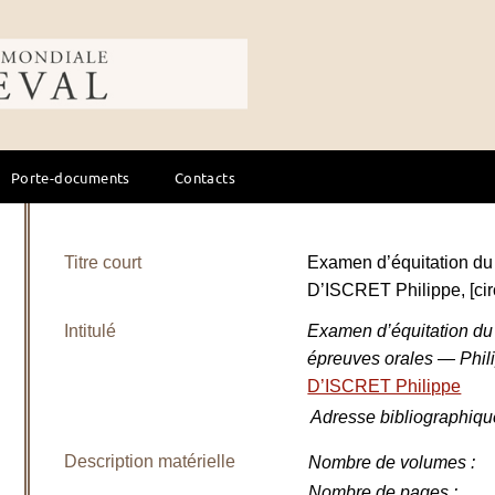
ale du cheval
Porte-documents
Contacts
Titre court
Examen d’équitation d
D’ISCRET Philippe, [ci
Intitulé
Examen d’équitation du
épreuves orales — Phili
D’ISCRET Philippe
Adresse bibliographiqu
Description matérielle
Nombre de volumes
:
Nombre de pages
: