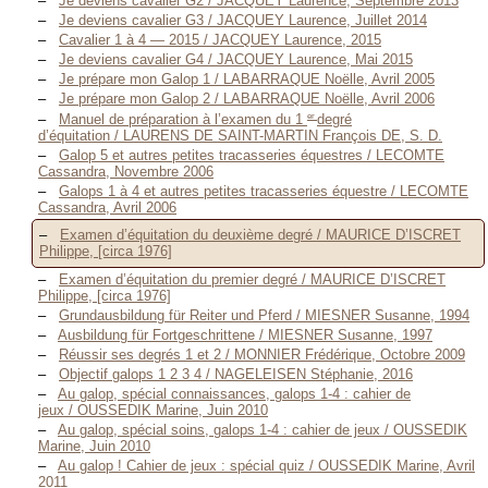
Je deviens cavalier G2 / JACQUEY Laurence, Septembre 2013
Je deviens cavalier G3 / JACQUEY Laurence, Juillet 2014
Cavalier 1 à 4 — 2015 / JACQUEY Laurence, 2015
Je deviens cavalier G4 / JACQUEY Laurence, Mai 2015
Je prépare mon Galop 1 / LABARRAQUE Noëlle, Avril 2005
Je prépare mon Galop 2 / LABARRAQUE Noëlle, Avril 2006
er
Manuel de préparation à l’examen du 1
degré
d’équitation / LAURENS DE SAINT-MARTIN François DE, S. D.
Galop 5 et autres petites tracasseries équestres / LECOMTE
Cassandra, Novembre 2006
Galops 1 à 4 et autres petites tracasseries équestre / LECOMTE
Cassandra, Avril 2006
Examen d’équitation du deuxième degré / MAURICE D’ISCRET
Philippe, [circa 1976]
Examen d’équitation du premier degré / MAURICE D’ISCRET
Philippe, [circa 1976]
Grundausbildung für Reiter und Pferd / MIESNER Susanne, 1994
Ausbildung für Fortgeschrittene / MIESNER Susanne, 1997
Réussir ses degrés 1 et 2 / MONNIER Frédérique, Octobre 2009
Objectif galops 1 2 3 4 / NAGELEISEN Stéphanie, 2016
Au galop, spécial connaissances, galops 1-4 : cahier de
jeux / OUSSEDIK Marine, Juin 2010
Au galop, spécial soins, galops 1-4 : cahier de jeux / OUSSEDIK
Marine, Juin 2010
Au galop ! Cahier de jeux : spécial quiz / OUSSEDIK Marine, Avril
2011