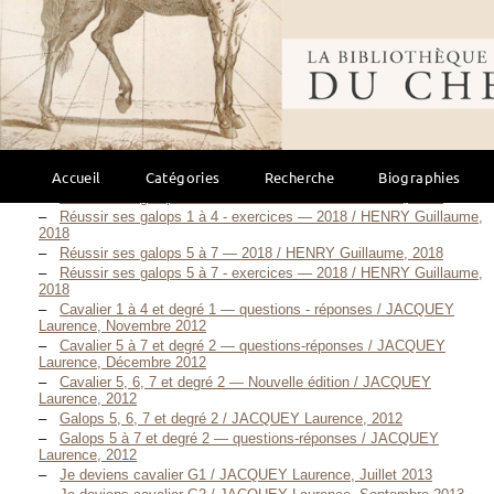
2005
Réussir ses galops 5 à 7 - exercices — 2005 / HENRY Guillaume,
Bibliothèque mondi
Novembre 2005
Au Galop ! Cahier de jeux - Galops 1 et 2 / HENRY Guillaume,
Novembre 2009
Au Galop ! Cahier de jeux - Galops 3 et 4 / HENRY Guillaume, Mai
2009
Réussir ses galops 1 à 4 — 2012 / HENRY Guillaume, 2012
Réussir ses galops 1 et 2 Juniors / HENRY Guillaume, 2014
Accueil
Catégories
Recherche
Biographies
Réussir ses galops 5 à 7 — 2014 / HENRY Guillaume, Juin 2014
Réussir ses galops 1 à 4 — 2018 / HENRY Guillaume, 2018
Réussir ses galops 1 à 4 - exercices — 2018 / HENRY Guillaume,
2018
Réussir ses galops 5 à 7 — 2018 / HENRY Guillaume, 2018
Réussir ses galops 5 à 7 - exercices — 2018 / HENRY Guillaume,
2018
Cavalier 1 à 4 et degré 1 — questions - réponses / JACQUEY
Laurence, Novembre 2012
Cavalier 5 à 7 et degré 2 — questions-réponses / JACQUEY
Laurence, Décembre 2012
Cavalier 5, 6, 7 et degré 2 — Nouvelle édition / JACQUEY
Laurence, 2012
Galops 5, 6, 7 et degré 2 / JACQUEY Laurence, 2012
Galops 5 à 7 et degré 2 — questions-réponses / JACQUEY
Laurence, 2012
Je deviens cavalier G1 / JACQUEY Laurence, Juillet 2013