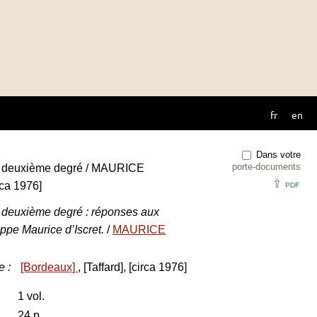
fr
en
Dans votre
porte-documents
u deuxième degré / MAURICE
⇪
rca 1976]
PDF
 deuxième degré : réponses aux
ppe Maurice d’Iscret.
/
MAURICE
e
:
[Bordeaux]
, [Taffard], [circa 1976]
1 vol.
24 p.