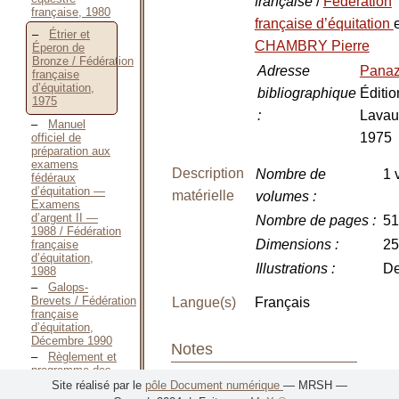
française
/
Fédération
française, 1980
française d’équitation
Étrier et
CHAMBRY Pierre
Éperon de
Bronze / Fédération
Adresse
Pana
française
d’équitation,
bibliographique
Éditio
1975
:
Lavau
Manuel
1975
officiel de
préparation aux
examens
Description
Nombre de
1 
fédéraux
d’équitation —
matérielle
volumes
:
Examens
d’argent II —
Nombre de pages
:
51
1988 / Fédération
Dimensions
:
25
française
d’équitation,
Illustrations
:
De
1988
Galops-
Brevets / Fédération
Langue(s)
Français
française
d’équitation,
Décembre 1990
Notes
Règlement et
programme des
brevets
Site réalisé par le
pôle Document numérique
— MRSH —
Notes sur la
fédéraux de