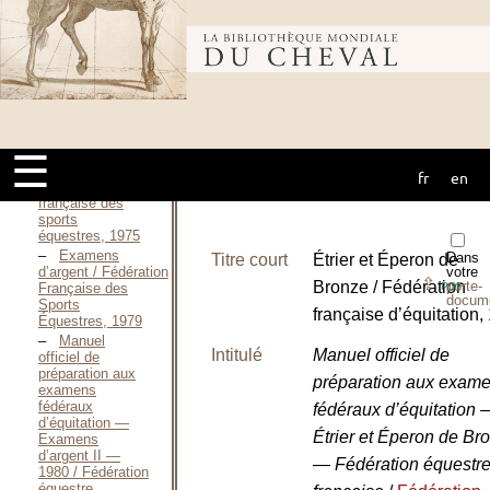
sports
équestres, 1972
Bibliothèque
Manuel
d’équitation —
1974 / Fédération
française des
mondiale du
sports
équestres, 1974
☰
Manuel
d’équitation —
fr
en
cheval
1975 / Fédération
française des
sports
équestres, 1975
Examens
Dans
Titre court
Étrier et Éperon de
d’argent / Fédération
votre
⇪
Bronze / Fédération
porte-
Française des
PDF
docum
Sports
française d’équitation,
Équestres, 1979
Manuel
Intitulé
Manuel officiel de
officiel de
préparation aux
préparation aux exam
examens
fédéraux
fédéraux d’équitation 
d’équitation —
Étrier et Éperon de Br
Examens
d’argent II —
— Fédération équestr
1980 / Fédération
équestre