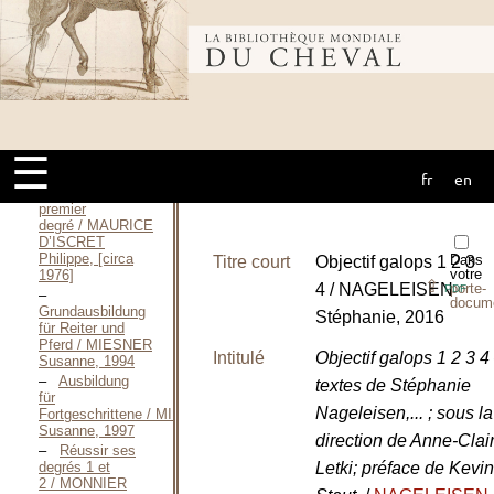
équestre / LECOMTE
Cassandra, Avril
2006
Bibliothèque
Examen
d’équitation du
deuxième
degré / MAURICE
mondiale du
D’ISCRET
Philippe, [circa
☰
1976]
Examen
fr
en
cheval
d’équitation du
premier
degré / MAURICE
D’ISCRET
Philippe, [circa
Dans
Titre court
Objectif galops 1 2 3
votre
1976]
⇪
4 / NAGELEISEN
porte-
PDF
docum
Grundausbildung
Stéphanie, 2016
für Reiter und
Pferd / MIESNER
Intitulé
Objectif galops 1 2 3 
Susanne, 1994
Ausbildung
textes de Stéphanie
für
Nageleisen,... ; sous la
Fortgeschrittene / MIESNER
Susanne, 1997
direction de Anne-Clai
Réussir ses
Letki; préface de Kevin
degrés 1 et
2 / MONNIER