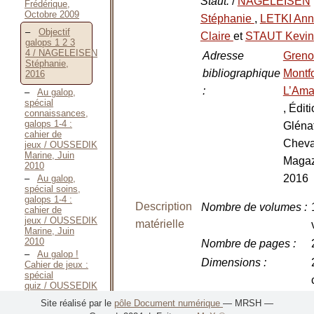
Staut.
/
NAGELEISEN
Frédérique,
Octobre 2009
Stéphanie
,
LETKI Ann
Objectif
Claire
et
STAUT Kevin
galops 1 2 3
4 / NAGELEISEN
Adresse
Greno
Stéphanie,
bibliographique
Montfo
2016
:
L’Ama
Au galop,
spécial
, Édit
connaissances,
galops 1-4 :
Gléna
cahier de
Cheva
jeux / OUSSEDIK
Marine, Juin
Magaz
2010
2016
Au galop,
spécial soins,
galops 1-4 :
Description
Nombre de volumes
:
cahier de
jeux / OUSSEDIK
matérielle
Marine, Juin
2010
Nombre de pages
:
Au galop !
Dimensions
:
Cahier de jeux :
spécial
quiz / OUSSEDIK
Marine, Avril
Illustrations
:
Site réalisé par le
pôle Document numérique
— MRSH —
2011