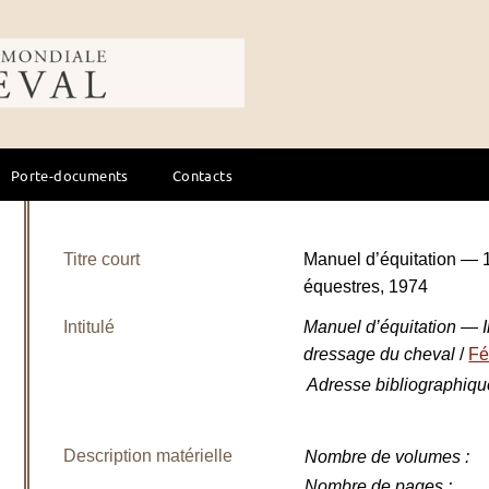
ale du cheval
Porte-documents
Contacts
Titre court
Manuel d’équitation — 1
équestres, 1974
Intitulé
Manuel d’équitation — In
dressage du cheval
/
Fé
Adresse bibliographiqu
Description matérielle
Nombre de volumes
:
Nombre de pages
: