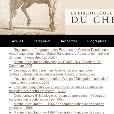
Galops 1 à 4 — 2000 / Collectif, 1999
Galop 7 — 2000 / Collectif, Juillet 2000
Galops 1 à 4 — Questions - Réponses d’examens —
Bibliothèque mondi
2000 / Collectif, Septembre 2000
Galops 5 et 6 — 2000 / Collectif, 2000
Galops 1 à 4 de pleine nature / Collectif, Novembre 2001
Galops 5 à 7 — Questions réponses d’examen / Collectif, 2001
Galops 5 à 7 — 2007 / Collectif, 2007
Galops 1 à 4 — 2008 / Collectif, 2008
Accueil
Catégories
Recherche
Biographies
Galops 1 et 2 — 2013 / Collectif, 2013
Galops 3 et 4 — 2013 / Collectif, 2013
Règlement et Programme des Examens — Cavalier Randonneur,
Accompagnateur, Guide, Maître Randonneur / Association nationale
de tourisme équestre, 1963-1987
Manuel d’équitation éthologique / CORBIGNY Élisabeth DE,
Décembre 2005
L’évaluation des 3 premiers Galops par une approche
globale / Délégation nationale à l’équitation sur poney, 1993
L’évaluation des quatre premiers Galops / Délégation nationale à
l’équitation sur poney, 1996
Examens d’équitation — Questions et réponses / Fédération
française des sports équestres, [S. D.]
Questionnaire d’Hippologie et réponses proposées / Fédération
française des sports équestres, 1955
Manuel d’équitation — 1966 / Fédération française des sports
équestres, 1966
Manuel d’équitation — 1968 / Fédération française des sports