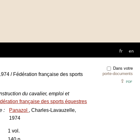
fr
en
Dans votre
porte-documents
974 / Fédération française des sports
⇪
PDF
struction du cavalier, emploi et
dération française des sports équestres
e
:
Panazol
, Charles-Lavauzelle,
1974
1 vol.
140 p.