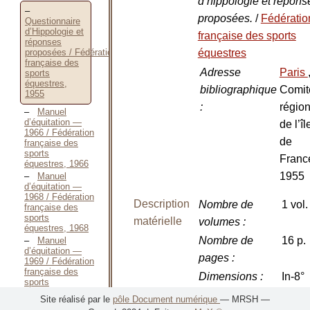
d’hippologie et répons
proposées.
/
Fédératio
Questionnaire
d’Hippologie et
française des sports
réponses
proposées / Fédération
équestres
française des
Adresse
Paris
sports
équestres,
bibliographique
Comit
1955
:
région
Manuel
d’équitation —
de l’îl
1966 / Fédération
de
française des
sports
Franc
équestres, 1966
1955
Manuel
d’équitation —
1968 / Fédération
Description
Nombre de
1 vol.
française des
sports
matérielle
volumes
:
équestres, 1968
Nombre de
16 p.
Manuel
d’équitation —
pages
:
1969 / Fédération
française des
Dimensions
:
In-8°
sports
équestres, 1969
Illustrations
:
planc
Site réalisé par le
pôle Document numérique
— MRSH —
Examens