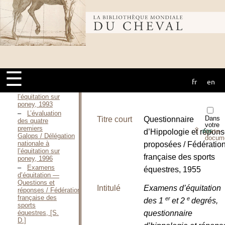
1987
Manuel
Bibliothèque
d’équitation
éthologique / CORBIGNY
Élisabeth DE,
Décembre 2005
mondiale du
L’évaluation
des 3 premiers
Galops par une
☰
approche
fr
en
globale / Délégation
cheval
nationale à
l’équitation sur
poney, 1993
L’évaluation
Dans
Titre court
Questionnaire
des quatre
votre
premiers
⇪
d’Hippologie et répon
porte-
PDF
Galops / Délégation
docum
nationale à
proposées / Fédératio
l’équitation sur
française des sports
poney, 1996
Examens
équestres, 1955
d’équitation —
Questions et
Intitulé
Examens d’équitation
réponses / Fédération
française des
er
e
des 1
et 2
degrés,
sports
équestres, [S.
questionnaire
D.]