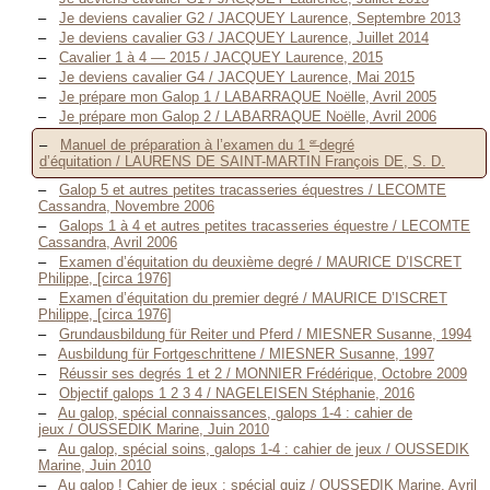
Je deviens cavalier G2 / JACQUEY Laurence, Septembre 2013
Je deviens cavalier G3 / JACQUEY Laurence, Juillet 2014
Cavalier 1 à 4 — 2015 / JACQUEY Laurence, 2015
Je deviens cavalier G4 / JACQUEY Laurence, Mai 2015
Je prépare mon Galop 1 / LABARRAQUE Noëlle, Avril 2005
Je prépare mon Galop 2 / LABARRAQUE Noëlle, Avril 2006
er
Manuel de préparation à l’examen du 1
degré
d’équitation / LAURENS DE SAINT-MARTIN François DE, S. D.
Galop 5 et autres petites tracasseries équestres / LECOMTE
Cassandra, Novembre 2006
Galops 1 à 4 et autres petites tracasseries équestre / LECOMTE
Cassandra, Avril 2006
Examen d’équitation du deuxième degré / MAURICE D’ISCRET
Philippe, [circa 1976]
Examen d’équitation du premier degré / MAURICE D’ISCRET
Philippe, [circa 1976]
Grundausbildung für Reiter und Pferd / MIESNER Susanne, 1994
Ausbildung für Fortgeschrittene / MIESNER Susanne, 1997
Réussir ses degrés 1 et 2 / MONNIER Frédérique, Octobre 2009
Objectif galops 1 2 3 4 / NAGELEISEN Stéphanie, 2016
Au galop, spécial connaissances, galops 1-4 : cahier de
jeux / OUSSEDIK Marine, Juin 2010
Au galop, spécial soins, galops 1-4 : cahier de jeux / OUSSEDIK
Marine, Juin 2010
Au galop ! Cahier de jeux : spécial quiz / OUSSEDIK Marine, Avril