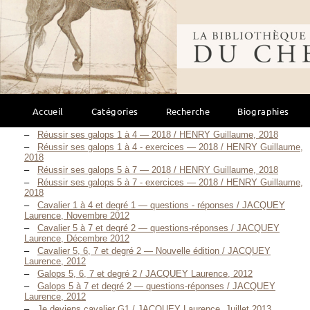
Réussir ses galops 5 à 7 — 2005 / HENRY Guillaume, Novembre
2005
Bibliothèque mondi
Réussir ses galops 5 à 7 - exercices — 2005 / HENRY Guillaume,
Novembre 2005
Au Galop ! Cahier de jeux - Galops 1 et 2 / HENRY Guillaume,
Novembre 2009
Au Galop ! Cahier de jeux - Galops 3 et 4 / HENRY Guillaume, Mai
2009
Réussir ses galops 1 à 4 — 2012 / HENRY Guillaume, 2012
Réussir ses galops 1 et 2 Juniors / HENRY Guillaume, 2014
Accueil
Catégories
Recherche
Biographies
Réussir ses galops 5 à 7 — 2014 / HENRY Guillaume, Juin 2014
Réussir ses galops 1 à 4 — 2018 / HENRY Guillaume, 2018
Réussir ses galops 1 à 4 - exercices — 2018 / HENRY Guillaume,
2018
Réussir ses galops 5 à 7 — 2018 / HENRY Guillaume, 2018
Réussir ses galops 5 à 7 - exercices — 2018 / HENRY Guillaume,
2018
Cavalier 1 à 4 et degré 1 — questions - réponses / JACQUEY
Laurence, Novembre 2012
Cavalier 5 à 7 et degré 2 — questions-réponses / JACQUEY
Laurence, Décembre 2012
Cavalier 5, 6, 7 et degré 2 — Nouvelle édition / JACQUEY
Laurence, 2012
Galops 5, 6, 7 et degré 2 / JACQUEY Laurence, 2012
Galops 5 à 7 et degré 2 — questions-réponses / JACQUEY
Laurence, 2012
Je deviens cavalier G1 / JACQUEY Laurence, Juillet 2013