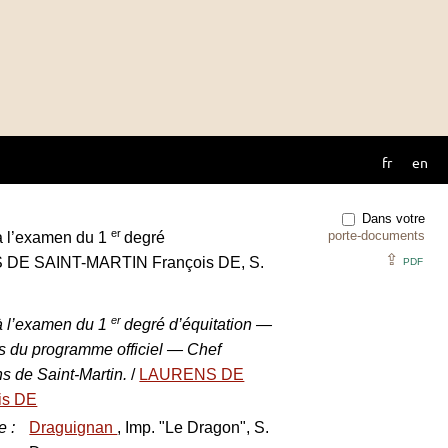
fr
en
Dans votre
er
porte-documents
à l’examen du 1
degré
⇪
S DE SAINT-MARTIN François DE, S.
PDF
er
à l’examen du 1
degré d’équitation —
 du programme officiel — Chef
s de Saint-Martin.
/
LAURENS DE
is DE
e
:
Draguignan
, Imp. "Le Dragon", S.