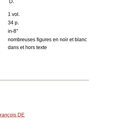
D.
1 vol.
34 p.
in-8°
nombreuses figures en noir et blanc
dans et hors texte
ançois DE