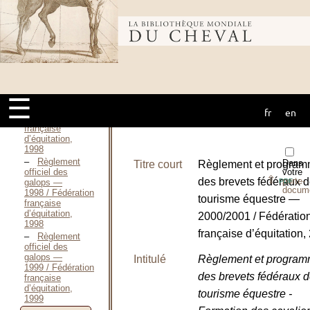
- Galops 5, 6,
7 / Fédération
française
Bibliothèque
d’équitation,
Novembre 1997
Règlement et
programme des
mondiale du
brevets
fédéraux de
☰
tourisme
équestre —
fr
en
cheval
1999 / Fédération
française
d’équitation,
1998
Règlement
Dans
Titre court
Règlement et progra
officiel des
votre
⇪
des brevets fédéraux 
porte-
galops —
PDF
docum
1998 / Fédération
tourisme équestre —
française
d’équitation,
2000/2001 / Fédératio
1998
française d’équitation,
Règlement
officiel des
galops —
Intitulé
Règlement et progra
1999 / Fédération
des brevets fédéraux 
française
d’équitation,
tourisme équestre -
1999