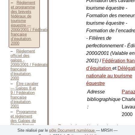
Formation des cavalie
Règlement
et programme
tourisme équestre -
des brevets
Formation des meneur
fédéraux de
tourisme
tourisme équestre -
équestre —
2000/2001 / Fédération
Formation de l’encadr
française
- Filières de
d’équitation,
2000
perfectionnement - Édi
Règlement
2000/2001 (Valable en
officiel des
galops -
2001)
/
Fédération fra
2000/2001 / Fédération
d’équitation
et
Délégat
française
d’équitation,
nationale au tourisme
2000
équestre
Être cavalier
— Galops 8 et
Adresse
Pana
9 / Fédération
française
bibliographique
Charl
d’équitation,
2001
:
Lavau
Programme
2000
et règlement
des Galops de
Pleine Nature -
Description
Nombre de volumes
:
3ème / Fédération
Site réalisé par le
pôle Document numérique
— MRSH —
matérielle
française