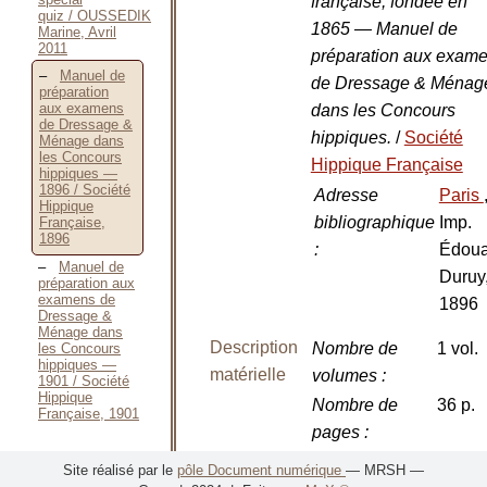
française, fondée en
quiz / OUSSEDIK
1865 — Manuel de
Marine, Avril
2011
préparation aux exam
Manuel de
de Dressage & Ménag
préparation
aux examens
dans les Concours
de Dressage &
hippiques.
/
Société
Ménage dans
les Concours
Hippique Française
hippiques —
1896 / Société
Adresse
Paris
Hippique
bibliographique
Imp.
Française,
1896
:
Édoua
Manuel de
Duruy
préparation aux
examens de
1896
Dressage &
Ménage dans
Description
Nombre de
1 vol.
les Concours
hippiques —
matérielle
volumes
:
1901 / Société
Hippique
Nombre de
36 p.
Française, 1901
pages
:
Reliure
:
Broch
Site réalisé par le
pôle Document numérique
— MRSH —