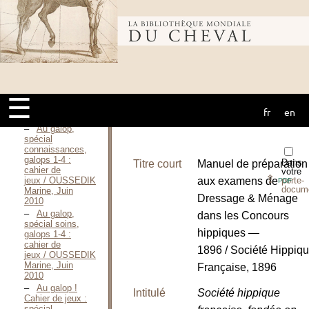
Fortgeschrittene / MIESNER
Susanne, 1997
Bibliothèque
Réussir ses
degrés 1 et
2 / MONNIER
Frédérique,
mondiale du
Octobre 2009
Objectif
galops 1 2 3
☰
4 / NAGELEISEN
fr
en
cheval
Stéphanie, 2016
Au galop,
spécial
connaissances,
galops 1-4 :
Dans
Titre court
Manuel de préparation
cahier de
votre
⇪
aux examens de
porte-
jeux / OUSSEDIK
PDF
docum
Marine, Juin
Dressage & Ménage
2010
Au galop,
dans les Concours
spécial soins,
hippiques —
galops 1-4 :
cahier de
1896 / Société Hippiq
jeux / OUSSEDIK
Marine, Juin
Française, 1896
2010
Au galop !
Intitulé
Société hippique
Cahier de jeux :
spécial