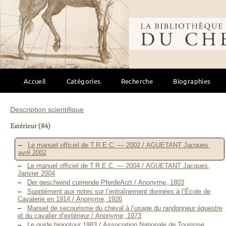
Bibliothèque mondi
Accueil
Catégories
Recherche
Biographies
Description scientifique
Extérieur
(84)
Le manuel officiel de T.R.E.C. — 2002 / AGUETANT Jacques,
avril 2002
Le manuel officiel de T.R.E.C. — 2004 / AGUETANT Jacques,
Janvier 2004
Der geschwind curirende PferdeArzt / Anonyme, 1803
Supplément aux notes sur l’entraînement données à l’École de
Cavalerie en 1914 / Anonyme, 1926
Manuel de secourisme du cheval à l’usage du randonneur équestre
et du cavalier d’extérieur / Anonyme, 1973
Le guide hippotour 1983 / Association Nationale de Tourisme