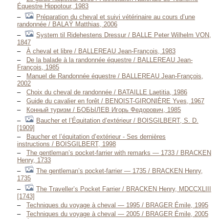
Équestre Hippotour, 1983
Préparation du cheval et suivi vétérinaire au cours d’une
randonnée / BALAŸ Matthias, 2006
System til Ridehestens Dressur / BALLE Peter Wilhelm VON,
1847
À cheval et libre / BALLEREAU Jean-François, 1983
De la balade à la randonnée équestre / BALLEREAU Jean-
François, 1985
Manuel de Randonnée équestre / BALLEREAU Jean-François,
2002
Choix du cheval de randonnée / BATAILLE Laetitia, 1986
Guide du cavalier en forêt / BENOIST-GIRONIÈRE Yves, 1967
Конный туризм / БОБЫЛЕВ Игорь Федорович, 1985
Baucher et l’Équitation d’extérieur / BOISGILBERT, S. D.
[1909]
Baucher et l’équitation d’extérieur - Ses dernières
instructions / BOISGILBERT, 1998
The gentleman’s pocket-farrier with remarks — 1733 / BRACKEN
Henry, 1733
The gentleman’s pocket-farrier — 1735 / BRACKEN Henry,
1735
The Traveller’s Pocket Farrier / BRACKEN Henry, MDCCXLIII
[1743]
Techniques du voyage à cheval — 1995 / BRAGER Émile, 1995
Techniques du voyage à cheval — 2005 / BRAGER Émile, 2005