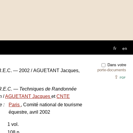
fr
en
Dans votre
porte-documents
T.R.E.C. — 2002 / AGUETANT Jacques,
⇪
PDF
T.R.E.C. — Techniques de Randonnée
on
/
AGUETANT Jacques
et
CNTE
e
:
Paris
, Comité national de tourisme
équestre, avril 2002
1 vol.
108 p.