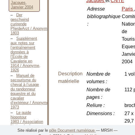
Jacques
et
CNTE
Jacques,
Janvier 2004
Adresse
Paris
Der
bibliographique
Comit
geschwind
:
Natio
curirende
PferdeArzt / Anonyme,
de
1803
Supplément
Touri
aux notes sur
Eques
l’entraînement
données à
Janvi
l’École de
Cavalerie en
2004
1914 / Anonyme,
1926
Description
Nombre de
1 vol
Manuel de
secourisme du
matérielle
volumes
:
cheval à l’usage
du randonneur
Nombre de
112 
équestre et du
pages
:
cavalier
d’extérieur / Anonyme,
Reliure
:
broc
1973
Le guide
Dimensions
:
27 x
hippotour
29,7
1983 / Association
Nationale de
Illustrations
:
phot
Site réalisé par le
pôle Document numérique
— MRSH —
Tourisme