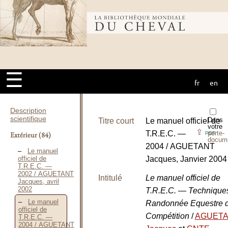
Bibliothèque
mondiale du
☰
fr
en
cheval
Description
scientifique
Dans
Titre court
Le manuel officiel de
votre
⇪
T.R.E.C. —
porte-
Extérieur
(84)
PDF
docum
2004 / AGUETANT
Le manuel
officiel de
Jacques, Janvier 2004
T.R.E.C. —
2002 / AGUETANT
Intitulé
Le manuel officiel de
Jacques, avril
2002
T.R.E.C. — Technique
Le manuel
Randonnée Equestre 
officiel de
Compétition
/
AGUET
T.R.E.C. —
2004 / AGUETANT