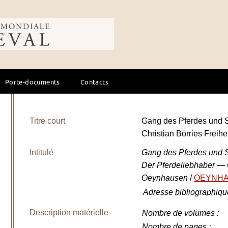
ale du cheval
Porte-documents
Contacts
Titre court
Gang des Pferdes und 
Christian Börries Freih
Intitulé
Gang des Pferdes und Si
Der Pferdeliebhaber — O
Oeynhausen
/
OEYNHAUS
Adresse bibliographiqu
Description matérielle
Nombre de volumes
:
Nombre de pages
: