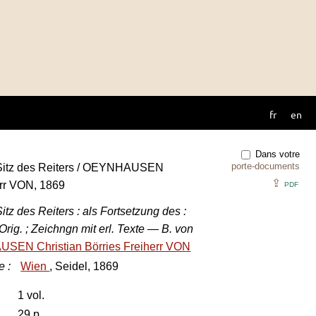
fr
en
Dans votre
porte-documents
Sitz des Reiters / OEYNHAUSEN
⇪
err VON, 1869
PDF
tz des Reiters : als Fortsetzung des :
rig. ; Zeichngn mit erl. Texte — B. von
EN Christian Börries Freiherr VON
e
:
Wien
, Seidel, 1869
1 vol.
29 p.