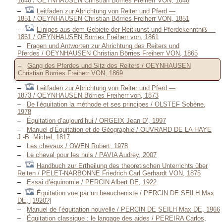
1848 / OEYNHAUSEN Christian Börries Freiherr VON, 1848
Leitfaden zur Abrichtung von Reiter und Pferd —
1851 / OEYNHAUSEN Christian Börries Freiherr VON, 1851
Einiges aus dem Gebiete der Reitkunst und Pferdekenntniß —
1861 / OEYNHAUSEN Börries Freiherr von, 1861
Fragen und Antworten zur Ahrichtung des Reiters und
Pferdes / OEYNHAUSEN Christian Börries Freiherr VON, 1865
Gang des Pferdes und Sitz des Reiters / OEYNHAUSEN
Christian Börries Freiherr VON, 1869
Leitfaden zur Abrichtung von Reiter und Pferd —
1873 / OEYNHAUSEN Börries Freiherr von, 1873
De l’équitation la méthode et ses principes / OLSTEF Sobène,
1978
Équitation d’aujourd’hui / ORGEIX Jean D’, 1997
Manuel d’Équitation et de Géographie / OUVRARD DE LA HAYE
J.-B. Michel, 1817
Les chevaux / OWEN Robert, 1978
Le cheval pour les nuls / PAVIA Audrey, 2007
Handbuch zur Ertheilung des theoretischen Unterrichts über
Reiten / PELET-NARBONNE Friedrich Carl Gerhardt VON, 1875
Essai d’équinomie / PERCIN Albert DE, 1922
Équitation vue par un beaucheniste / PERCIN DE SEILH Max
DE, [1920?]
Manuel de l’équitation nouvelle / PERCIN DE SEILH Max DE, 1966
Équitation classique : le langage des aides / PEREIRA Carlos,