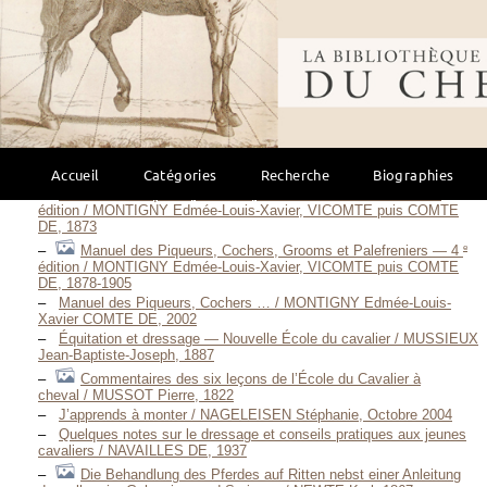
Populäre Vorlesungen über Reiterei / MONTETON Ludwig Wilhelm
Otto Digeon VON, 1857
Bibliothèque mondi
Populäre Vorlesungen über Reiterei / MONTETON Ludwig
Wilhelm Otto Digeon VON, 1857
Manuel des Piqueurs, Cochers, Grooms et
Palefreniers / MONTIGNY Edmée-Louis-Xavier, VICOMTE puis
COMTE DE, 1865
e
Manuel des Piqueurs, Cochers, Grooms et Palefreniers — 2
édition / MONTIGNY Edmée-Louis-Xavier, VICOMTE puis COMTE
Accueil
Catégories
Recherche
Biographies
DE, 1867
e
Manuel des Piqueurs, Cochers, Grooms et Palefreniers — 3
édition / MONTIGNY Edmée-Louis-Xavier, VICOMTE puis COMTE
DE, 1873
e
Manuel des Piqueurs, Cochers, Grooms et Palefreniers — 4
édition / MONTIGNY Edmée-Louis-Xavier, VICOMTE puis COMTE
DE, 1878-1905
Manuel des Piqueurs, Cochers … / MONTIGNY Edmée-Louis-
Xavier COMTE DE, 2002
Équitation et dressage — Nouvelle École du cavalier / MUSSIEUX
Jean-Baptiste-Joseph, 1887
Commentaires des six leçons de l’École du Cavalier à
cheval / MUSSOT Pierre, 1822
J’apprends à monter / NAGELEISEN Stéphanie, Octobre 2004
Quelques notes sur le dressage et conseils pratiques aux jeunes
cavaliers / NAVAILLES DE, 1937
Die Behandlung des Pferdes auf Ritten nebst einer Anleitung