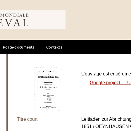
ale du cheval
Porte-documents
Contacts
L’ouvrage est entièremen
-
Google project — Un
Titre court
Leitfaden zur Abrichtun
1851 / OEYNHAUSEN Chr