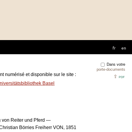
fr
en
Dans votre
porte-documents
t numérisé et disponible sur le site :
⇪
PDF
iversitätsbibliothek Basel
g von Reiter und Pferd —
istian Börries Freiherr VON, 1851