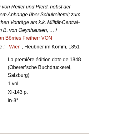
g von Reiter und Pferd, nebst der
em Anhange über Schulreiterei; zum
hen Vorträge am k.k. Milität-Central-
 Von B. von Oeynhausen, …
/
 Börries Freiherr VON
e
:
Wien
, Heubner im Komm, 1851
La première édition date de 1848
(Oberer’sche Buchdruckerei,
Salzburg)
1 vol.
XI-143 p.
in-8°