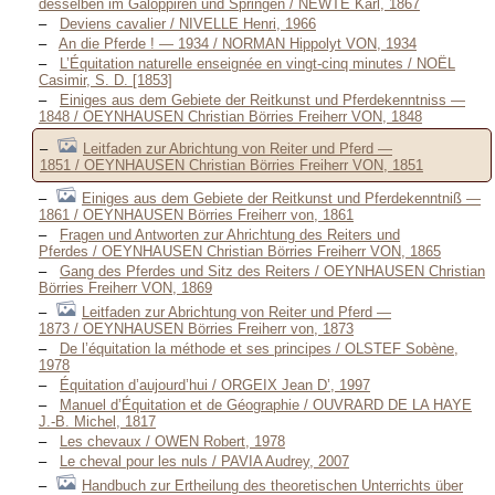
desselben im Galoppiren und Springen / NEWTE Karl, 1867
Deviens cavalier / NIVELLE Henri, 1966
An die Pferde ! — 1934 / NORMAN Hippolyt VON, 1934
L’Équitation naturelle enseignée en vingt-cinq minutes / NOËL
Casimir, S. D. [1853]
Einiges aus dem Gebiete der Reitkunst und Pferdekenntniss —
1848 / OEYNHAUSEN Christian Börries Freiherr VON, 1848
Leitfaden zur Abrichtung von Reiter und Pferd —
1851 / OEYNHAUSEN Christian Börries Freiherr VON, 1851
Einiges aus dem Gebiete der Reitkunst und Pferdekenntniß —
1861 / OEYNHAUSEN Börries Freiherr von, 1861
Fragen und Antworten zur Ahrichtung des Reiters und
Pferdes / OEYNHAUSEN Christian Börries Freiherr VON, 1865
Gang des Pferdes und Sitz des Reiters / OEYNHAUSEN Christian
Börries Freiherr VON, 1869
Leitfaden zur Abrichtung von Reiter und Pferd —
1873 / OEYNHAUSEN Börries Freiherr von, 1873
De l’équitation la méthode et ses principes / OLSTEF Sobène,
1978
Équitation d’aujourd’hui / ORGEIX Jean D’, 1997
Manuel d’Équitation et de Géographie / OUVRARD DE LA HAYE
J.-B. Michel, 1817
Les chevaux / OWEN Robert, 1978
Le cheval pour les nuls / PAVIA Audrey, 2007
Handbuch zur Ertheilung des theoretischen Unterrichts über