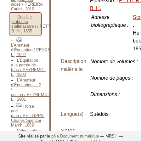
Pettersson.
/
PETTER
aides / PEREIRA
B. H.
Carlos, 2016
Adresse
Sto
Den lille
praktiske
bibliographique
:
,
stallmästaren / PETTERSSON
B. H., 1855
Hul
bok
L’Amateur
18
d’Équitation / PEYREMOL
L., 1892
L’Équitation
Description
Nombre de volumes
:
à la portée de
matérielle
tous / PEYREMOL
L., 1900
Nombre de pages
:
L’Amateur
d’Équitation — 2
e
Dimensions
:
édition / PEYREMOL
L., 1901
Horse
and
Langue(s)
Suédois
man / PHILLIPPS,
Charles Spencer
March, 1869
Notes
Vulgarisation
de l’Équitation
Site réalisé par le
pôle Document numérique
— MRSH —
et dressage des