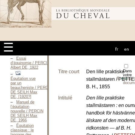
nuls / PAVIA
Audrey, 2007
Bibliothèque
Handbuch zur
Ertheilung des
theoretischen
Unterrichts über
mondiale du
Reiten / PELET-
NARBONNE
☰
Friedrich Carl
fr
en
Gerhardt VON,
cheval
1875
Essai
d’équinomie / PERCIN
Albert DE, 1922
Dans
Titre court
Den lille praktiske
votre
⇪
Équitation vue
stallmästaren / PET
porte-
PDF
docum
par un
B. H., 1855
beaucheniste / PERCIN
DE SEILH Max
DE, [1920?]
Intitulé
Den lille praktiske
Manuel de
stallmästaren : en oum
l’équitation
nouvelle / PERCIN
handbok för hästvänne
DE SEILH Max
DE, 1966
älskare af den modern
Équitation
ridkonsten — af B. H.
classique : le
langage des