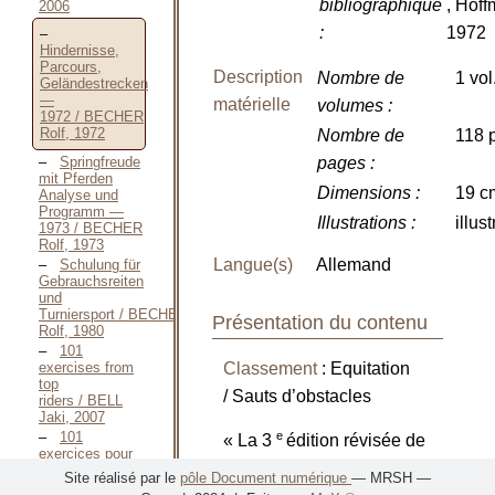
bibliographique
, Hoff
2006
:
1972
Hindernisse,
Parcours,
Description
Nombre de
1 vol
Geländestrecken
—
matérielle
volumes
:
1972 / BECHER
Rolf, 1972
Nombre de
118 p
Springfreude
pages
:
mit Pferden
Dimensions
:
19 c
Analyse und
Programm —
Illustrations
:
illus
1973 / BECHER
Rolf, 1973
Langue(s)
Allemand
Schulung für
Gebrauchsreiten
und
Turniersport / BECHER
Présentation du contenu
Rolf, 1980
101
exercises from
Classement
: Equitation
top
/ Sauts d’obstacles
riders / BELL
Jaki, 2007
101
e
« La 3
édition révisée de
exercices pour
1993 est la dernière
progresser / BELL
Site réalisé par le
pôle Document numérique
— MRSH —
Jaki, Septembre
rencontrée (Berlin,