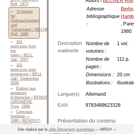
Autors
/
BECHER Rolf
Rolf, 1973
Adresse
Berli
Schulung
bibliographique
Hamb
für
Gebrauchsreiten
:
, Pare
und
Turniersport / BECHER
1980
Rolf, 1980
101
Description
Nombre de
1 vol.
exercises from
matérielle
top
volumes
:
riders / BELL
Nombre de
111 p.
Jaki, 2007
101
pages
:
exercices pour
progresser / BELL
Dimensions
:
20 cm
Jaki, Septembre
Illustrations
:
illustrat
2008
Épitres aux
amateurs
Langue(s)
Allemand
d’obstacles / BENOIST-
GIRONIÈRE
EAN
9783489623328
Yves, 1956
Concours
hippique —
Présentation du contenu
1980 / BENOIST-
GIRONIÈRE
Site réalisé par le
pôle Document numérique
— MRSH —
Yves, 1980
Classement
: Equitation