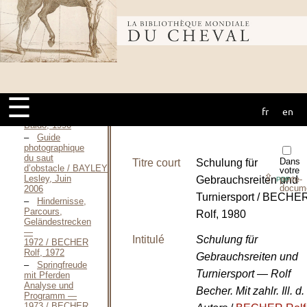
de concours de
saut d’obstacles
Bibliothèque
(CSO) / AUTRAN
Michel, 1997
L’ arte
dell’equitare —
mondiale du
1937 / BACCA
Baldo, 1937
Equitazione
☰
italiana —
fr
en
cheval
1990 / BACCA
Baldo, 1990
Guide
photographique
du saut
Dans
Titre court
Schulung für
d’obstacle / BAYLEY
votre
⇪
Lesley, Juin
Gebrauchsreiten und
porte-
PDF
docum
2006
Turniersport / BECHE
Hindernisse,
Parcours,
Rolf, 1980
Geländestrecken
—
Intitulé
Schulung für
1972 / BECHER
Rolf, 1972
Gebrauchsreiten und
Springfreude
Turniersport — Rolf
mit Pferden
Analyse und
Becher. Mit zahlr. Ill. d.
Programm —
1973 / BECHER