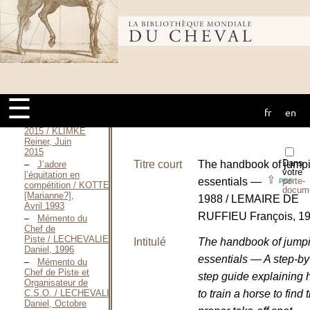
Reiner, 1985
Cavaletti —
1994 / KLIMKE
Bibliothèque
Reiner, 1994
Cavaletti :
dressage et
sauts —
mondiale du
2007 / KLIMKE
Reiner, 2007
☰
Cavaletti :
dressage et
fr
en
cheval
sauts —
2015 / KLIMKE
Reiner, Juin
2015
Dans
Titre court
The handbook of jump
J’adore
votre
l’équitation en
⇪
essentials —
porte-
PDF
compétition / KOTTENHOFF
docum
[Marianne?],
1988 / LEMAIRE DE
Avril 1993
RUFFIEU François, 1
Mémento du
Chef de
Piste / LECHEVALIER
Intitulé
The handbook of jump
Daniel, 1996
essentials — A step-by
Mémento du
Chef de Piste et
step guide explaining
Organisateur de
C.S.O. / LECHEVALIER
to train a horse to find 
Daniel, Octobre