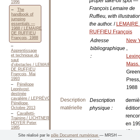
proper take-off spot —
1996
François Lemaire de
The
handbook of
Ruffieu, with illustratio
jumping
the author.
/
LEMAIRE
essentials —
1988 / LEMAIRE
RUFFIEU François
DE RUFFIEU
François, 1988
Adresse
New Y
bibliographique
,
Apprentissage
et technique du
:
Lexin
saut
Mass
d’obstacles / LEMAIRE
DE RUFFIEU
Green
François, Mai
1993
Press
Pénélope
1988
Leprévost,
destinée
cavalière / LEPRÉVOST
Description
Description
derniè
Pénélope,
matérielle
Octobre 2013
physique
:
éditio
Cavalletti-
rencon
Training / LICHTNER-
HOYER Peter,
en 19
1985
(Clev
Complete
Site réalisé par le
pôle Document numérique
— MRSH —
cavalletti / LICHTNER-
Hts., 