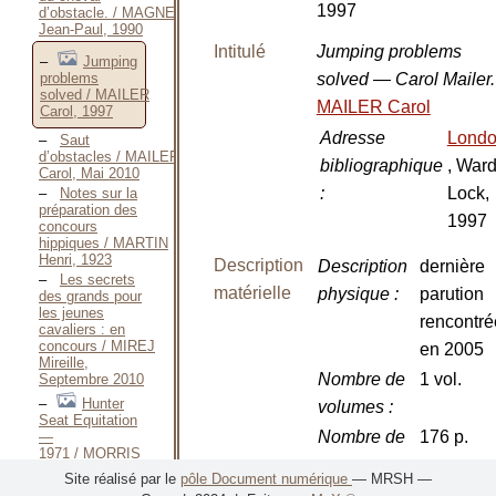
1997
d’obstacle. / MAGNEN
Jean-Paul, 1990
Intitulé
Jumping problems
Jumping
solved — Carol Mailer
problems
solved / MAILER
MAILER Carol
Carol, 1997
Adresse
Lond
Saut
d’obstacles / MAILER
bibliographique
, War
Carol, Mai 2010
:
Lock,
Notes sur la
préparation des
1997
concours
hippiques / MARTIN
Henri, 1923
Description
Description
dernière
Les secrets
matérielle
physique
:
parution
des grands pour
les jeunes
rencontré
cavaliers : en
concours / MIREJ
en 2005
Mireille,
Nombre de
1 vol.
Septembre 2010
Hunter
volumes
:
Seat Equitation
Nombre de
176 p.
—
1971 / MORRIS
pages
:
George H., 1971
Site réalisé par le
pôle Document numérique
— MRSH —
George H.
Dimensions
26 cm