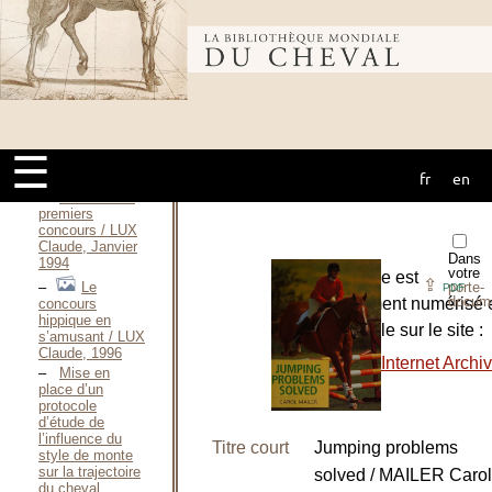
Vladimir, 1972
Die moderne
reitlehre / LITTAUER
Bibliothèque
Wladimir, 1980
De la piste à
l’obstacle / LOMÉNIE
Édouard DE,
mondiale du
1993
Equi-
☰
libre / LOURADOUR
fr
en
Éric, 2010
cheval
Réussir ses
premiers
concours / LUX
Claude, Janvier
Dans
1994
votre
L’ouvrage est
⇪
Le
porte-
PDF
docum
entièrement numérisé 
concours
hippique en
disponible sur le site :
s’amusant / LUX
Claude, 1996
-
The Internet Archi
Mise en
place d’un
protocole
d’étude de
l’influence du
Titre court
Jumping problems
style de monte
sur la trajectoire
solved / MAILER Carol
du cheval