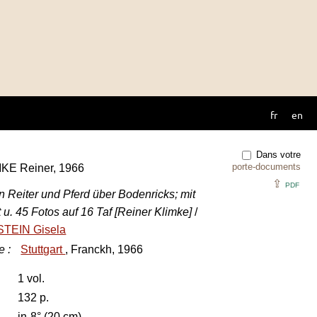
fr
en
Dans votre
porte-documents
MKE Reiner, 1966
⇪
PDF
n Reiter und Pferd über Bodenricks; mit
u. 45 Fotos auf 16 Taf [Reiner Klimke]
/
TEIN Gisela
e
:
Stuttgart
, Franckh, 1966
1 vol.
132 p.
in-8° (20 cm)