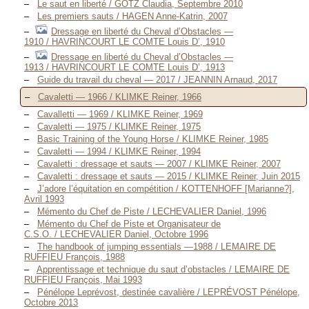
Le saut en liberté / GÖTZ Claudia, Septembre 2010
Les premiers sauts / HAGEN Anne-Katrin, 2007
Dressage en liberté du Cheval d’Obstacles —
1910 / HAVRINCOURT LE COMTE Louis D’, 1910
Dressage en liberté du Cheval d’Obstacles —
1913 / HAVRINCOURT LE COMTE Louis D’, 1913
Guide du travail du cheval — 2017 / JEANNIN Arnaud, 2017
Cavaletti — 1966 / KLIMKE Reiner, 1966
Cavalletti — 1969 / KLIMKE Reiner, 1969
Cavaletti — 1975 / KLIMKE Reiner, 1975
Basic Training of the Young Horse / KLIMKE Reiner, 1985
Cavaletti — 1994 / KLIMKE Reiner, 1994
Cavaletti : dressage et sauts — 2007 / KLIMKE Reiner, 2007
Cavaletti : dressage et sauts — 2015 / KLIMKE Reiner, Juin 2015
J’adore l’équitation en compétition / KOTTENHOFF [Marianne?],
Avril 1993
Mémento du Chef de Piste / LECHEVALIER Daniel, 1996
Mémento du Chef de Piste et Organisateur de
C.S.O. / LECHEVALIER Daniel, Octobre 1996
The handbook of jumping essentials —1988 / LEMAIRE DE
RUFFIEU François, 1988
Apprentissage et technique du saut d’obstacles / LEMAIRE DE
RUFFIEU François, Mai 1993
Pénélope Leprévost, destinée cavalière / LEPRÉVOST Pénélope,
Octobre 2013