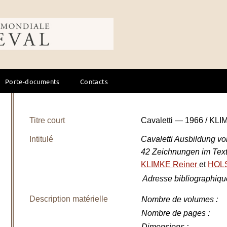
ale du cheval
Porte-documents
Contacts
Titre court
Cavaletti — 1966 / KLI
Intitulé
Cavaletti Ausbildung vo
42 Zeichnungen im Text 
KLIMKE Reiner
et
HOLS
Adresse bibliographiqu
Description matérielle
Nombre de volumes
:
Nombre de pages
:
Dimensions
: