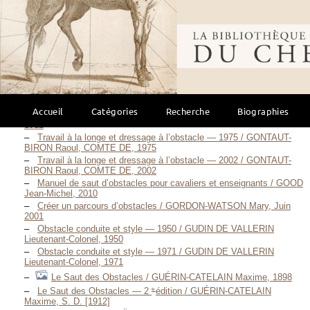
Travail à la longe et dressage à l’obstacle — 1888 / GONTAUT-
BIRON Marie-Louis-Théodore-Raoul, COMTE DE, 1888
Bibliothèque mondi
e
Travail à la longe et dressage à l’obstacle — 2
édition / GONTAUT-BIRON Marie-Louis-Théodore-Raoul, COMTE DE,
1888
e
Travail à la longe et dressage à l’obstacle — 3
édition / GONTAUT-BIRON Marie-Louis-Théodore-Raoul, COMTE DE,
1893
e
Travail à la longe et dressage à l’obstacle — 4
Accueil
Catégories
Recherche
Biographies
édition / GONTAUT-BIRON Marie-Louis-Théodore-Raoul, COMTE DE,
1912
Travail à la longe et dressage à l’obstacle — 1975 / GONTAUT-
BIRON Raoul, COMTE DE, 1975
Travail à la longe et dressage à l’obstacle — 2002 / GONTAUT-
BIRON Raoul, COMTE DE, 2002
Manuel de saut d’obstacles pour cavaliers et enseignants / GOOD
Jean-Michel, 2010
Créer un parcours d’obstacles / GORDON-WATSON Mary, Juin
2001
Obstacle conduite et style — 1950 / GUDIN DE VALLERIN
Lieutenant-Colonel, 1950
Obstacle conduite et style — 1971 / GUDIN DE VALLERIN
Lieutenant-Colonel, 1971
Le Saut des Obstacles / GUÉRIN-CATELAIN Maxime, 1898
e
Le Saut des Obstacles — 2
édition / GUÉRIN-CATELAIN
Maxime, S. D. [1912]