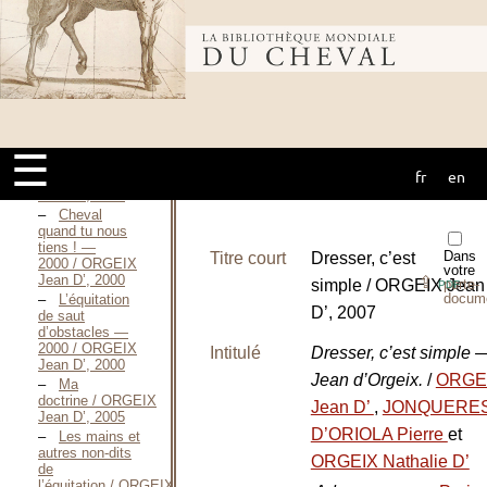
Une méthode
française
Bibliothèque
d’instruction -
Angles et
rythmes / ORGEIX
Jean D’, Janvier
mondiale du
1992
Cheval
quand tu nous a
☰
tenu ! —
fr
en
cheval
2000 / ORGEIX
Jean D’, 2000
Cheval
quand tu nous
tiens ! —
Dans
Titre court
Dresser, c’est
2000 / ORGEIX
votre
Jean D’, 2000
⇪
simple / ORGEIX Jean
porte-
PDF
docum
L’équitation
D’, 2007
de saut
d’obstacles —
2000 / ORGEIX
Intitulé
Dresser, c’est simple 
Jean D’, 2000
Jean d’Orgeix.
/
ORGE
Ma
doctrine / ORGEIX
Jean D’
,
JONQUERE
Jean D’, 2005
D’ORIOLA Pierre
et
Les mains et
autres non-dits
ORGEIX Nathalie D’
de
l’équitation / ORGEIX