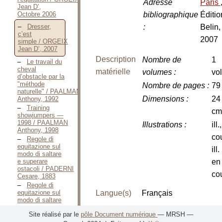
Adresse
Paris
Jean D’,
Octobre 2006
bibliographique
Éditio
:
Belin,
Dresser,
c’est
2007
simple / ORGEIX
Jean D’, 2007
Description
Nombre de
1
Le travail du
cheval
matérielle
volumes
:
vol
d’obstacle par la
"méthode
Nombre de pages
:
79 
naturelle" / PAALMAN
Dimensions
:
24
Anthony, 1992
Training
cm
showjumpers —
1998 / PAALMAN
Illustrations
:
ill.,
Anthony, 1998
co
Regole di
equitazione sul
ill.
modo di saltare
e superare
en
ostacoli / PADERNI
cou
Cesare, 1883
Regole di
equitazione sul
Langue(s)
Français
modo di saltare
e superare
EAN
9782701145945
Site réalisé par le
pôle Document numérique
— MRSH —
ostacoli —