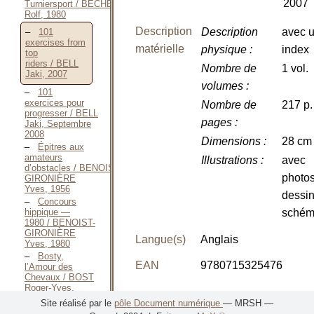
2007
Turniersport / BECHER
Rolf, 1980
Description
Description
avec 
101
exercises from
matérielle
physique
:
index
top
riders / BELL
Nombre de
1 vol.
Jaki, 2007
volumes
:
101
exercices pour
Nombre de
217 p.
progresser / BELL
pages
:
Jaki, Septembre
2008
Dimensions
:
28 cm
Épitres aux
amateurs
Illustrations
:
avec
d’obstacles / BENOIST-
photos
GIRONIÈRE
Yves, 1956
dessin
Concours
hippique —
schém
1980 / BENOIST-
GIRONIÈRE
Langue(s)
Anglais
Yves, 1980
Bosty,
EAN
9780715325476
l’Amour des
Chevaux / BOST
Roger-Yves,
Novembre 2014
Présentation du contenu
Site réalisé par le
pôle Document numérique
— MRSH —
Je saute à