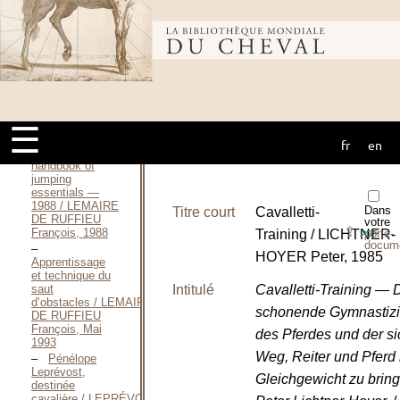
Mémento du
Chef de
Bibliothèque
Piste / LECHEVALIER
Daniel, 1996
Mémento du
Chef de Piste et
mondiale du
Organisateur de
C.S.O. / LECHEVALIER
Daniel, Octobre
☰
1996
fr
en
cheval
The
handbook of
jumping
essentials —
1988 / LEMAIRE
Dans
Titre court
Cavalletti-
DE RUFFIEU
votre
⇪
François, 1988
Training / LICHTNER-
porte-
PDF
docum
HOYER Peter, 1985
Apprentissage
et technique du
saut
Intitulé
Cavalletti-Training — 
d’obstacles / LEMAIRE
schonende Gymnastiz
DE RUFFIEU
François, Mai
des Pferdes und der si
1993
Weg, Reiter und Pferd 
Pénélope
Leprévost,
Gleichgewicht zu brin
destinée
cavalière / LEPRÉVOST