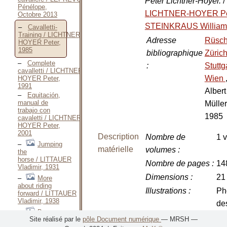
Peter Lichtner-Hoyer.
/
Pénélope,
LICHTNER-HOYER P
Octobre 2013
STEINKRAUS William
Cavalletti-
Training / LICHTNER-
Adresse
Rüsch
HOYER Peter,
1985
bibliographique
Züric
Complete
:
Stuttg
cavalletti / LICHTNER-
Wien
HOYER Peter,
1991
Albert
Equitación,
manual de
Müller
trabajo con
1985
cavaletti / LICHTNER-
HOYER Peter,
2001
Description
Nombre de
1 v
Jumping
matérielle
volumes
:
the
horse / LITTAUER
Nombre de pages
:
14
Vladimir, 1931
Dimensions
:
21
More
about riding
Illustrations
:
Ph
forward / LITTAUER
Vladimir, 1938
de
Be a
sc
Site réalisé par le
pôle Document numérique
— MRSH —
better