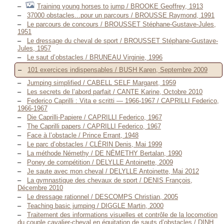
Training young horses to jump / BROOKE Geoffrey, 1913
37000 obstacles...pour un parcours / BROUSSE Raymond, 1991
Le parcours de concours / BROUSSET Stéphane-Gustave-Jules,
1951
Le dressage du cheval de sport / BROUSSET Stéphane-Gustave-
Jules, 1957
Le saut d’obstacles / BRUNEAU Virginie, 1996
101 exercices indispensables / BUSH Karen, Septembre 2009
Jumping simplified / CABELL SELF Margaret, 1959
Les secrets de l’abord parfait / CANTE Karine, Octobre 2010
Federico Caprilli : Vita e scritti — 1966-1967 / CAPRILLI Federico,
1966-1967
Die Caprilli-Papiere / CAPRILLI Federico, 1967
The Caprilli papers / CAPRILLI Federico, 1967
Face à l’obstacle / Prince Errant, 1948
Le parc d’obstacles / CLÉRIN Denis, Mai 1999
La méthode Némethy / DE NÉMETHY Bertalan, 1990
Poney de compétition / DELYLLE Antoinette, 2009
Je saute avec mon cheval / DELYLLE Antoinette, Mai 2012
La gymnastique des chevaux de sport / DENIS François,
Décembre 2010
Le dressage rationnel / DESCOMPS Christian, 2005
Teaching basic jumping / DIGGLE Martin, 2000
Traitement des informations visuelles et contrôle de la locomotion
du couple cavalier-cheval en équitation de sauts d’obstacles / DINH