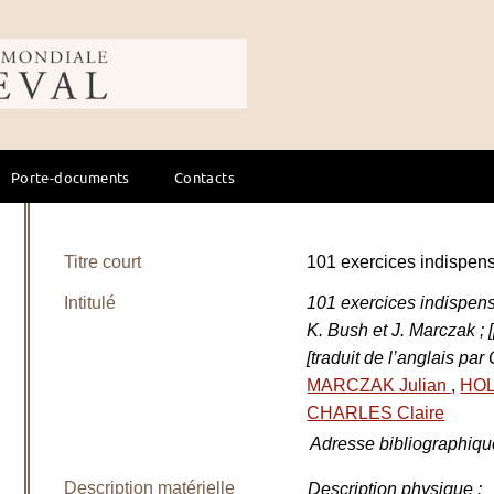
ale du cheval
Porte-documents
Contacts
Titre court
101 exercices indispe
Intitulé
101 exercices indispen
K. Bush et J. Marczak ;
[traduit de l’anglais par
MARCZAK Julian
,
HO
CHARLES Claire
Adresse bibliographiqu
Description matérielle
Description physique
: