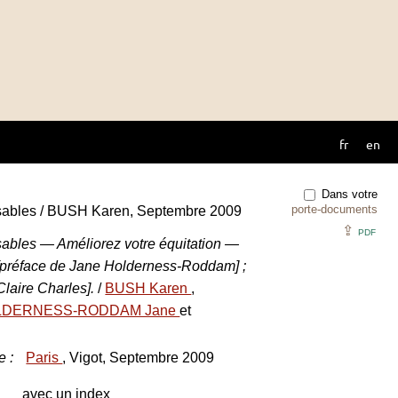
fr
en
Dans votre
porte-documents
nsables / BUSH Karen, Septembre 2009
⇪
PDF
sables — Améliorez votre équitation —
 [préface de Jane Holderness-Roddam] ;
 Claire Charles].
/
BUSH Karen
,
LDERNESS-RODDAM Jane
et
e
:
Paris
, Vigot, Septembre 2009
avec un index