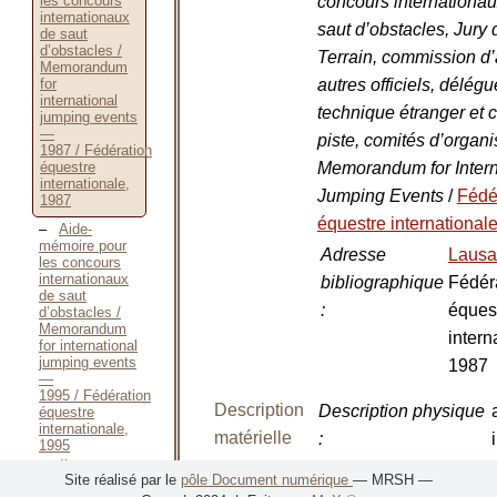
concours internationa
les concours
internationaux
saut d’obstacles, Jury 
de saut
d’obstacles /
Terrain, commission d’
Memorandum
autres officiels, délégu
for
international
technique étranger et 
jumping events
—
piste, comités d’organi
1987 / Fédération
Memorandum for Intern
équestre
internationale,
Jumping Events
/
Fédé
1987
équestre international
Aide-
mémoire pour
Adresse
Laus
les concours
internationaux
bibliographique
Fédér
de saut
:
éques
d’obstacles /
Memorandum
intern
for international
jumping events
1987
—
1995 / Fédération
Description
Description physique
équestre
internationale,
matérielle
:
1995
Il concorso
Nombre de volumes
:
Site réalisé par le
pôle Document numérique
— MRSH —
ippico —