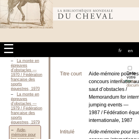
Jean, 1971
Visions
Bibliothèque
of show
jumping / FURTH
Elizabeth, 1993
La monte en
mondiale du
épreuves
d’obstacles —
1961 / Fédération
☰
française des
fr
en
sports
cheval
équestres, 1961
La monte en
épreuves
d’obstacles —
Dans
Titre court
Aide-mémoire pour les
1970 / Fédération
votre
française des
⇪
concours internationa
porte-
PDF
sports
docum
équestres, 1970
saut d’obstacles /
La monte en
Memorandum for intern
épreuves
d’obstacles —
jumping events —
1979 / Fédération
1987 / Fédération éque
française des
sports
internationale, 1987
équestres, 1979
Aide-
Intitulé
Aide-mémoire pour les
mémoire pour